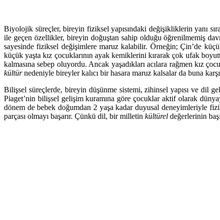
Biyolojik süreçler, bireyin fiziksel yapısındaki değişikliklerin yanı sı
ile geçen özellikler, bireyin doğuştan sahip olduğu öğrenilmemiş davra
sayesinde fiziksel değişimlere maruz kalabilir. Örneğin; Çin’de küçü
küçük yaşta kız çocuklarının ayak kemiklerini kırarak çok ufak boy
kalmasına sebep oluyordu. Ancak yaşadıkları acılara rağmen kız çocu
kültür
nedeniyle bireyler kalıcı bir hasara maruz kalsalar da buna karşı
Bilişsel süreçlerde, bireyin düşünme sistemi, zihinsel yapısı ve dil g
Piaget’nin bilişsel gelişim kuramına göre çocuklar aktif olarak düny
dönem de bebek doğumdan 2 yaşa kadar duyusal deneyimleriyle fiziksel
parçası olmayı başarır. Çünkü dil, bir milletin
kültürel
değerlerinin başı