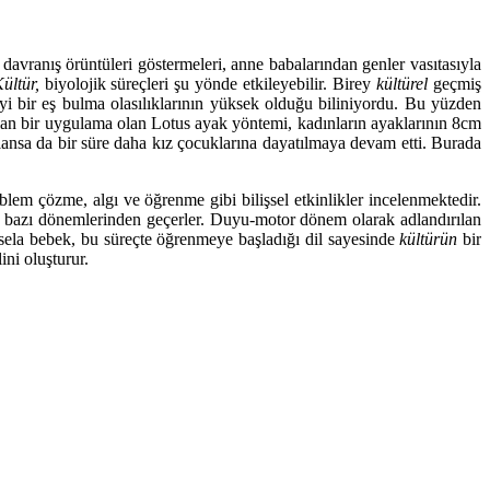
ik davranış örüntüleri göstermeleri, anne babalarından genler vasıtasıyla
ültür,
biyolojik süreçleri şu yönde etkileyebilir. Birey
kültürel
geçmiş
iyi bir eş bulma olasılıklarının yüksek olduğu biliniyordu. Bu yüzden
an bir uygulama olan Lotus ayak yöntemi, kadınların ayaklarının 8cm
ansa da bir süre daha kız çocuklarına dayatılmaya devam etti. Burada
oblem çözme, algı ve öğrenme gibi bilişsel etkinlikler incelenmektedir.
şlı bazı dönemlerinden geçerler. Duyu-motor dönem olarak adlandırılan
esela bebek, bu süreçte öğrenmeye başladığı dil sayesinde
kültürün
bir
ini oluşturur.