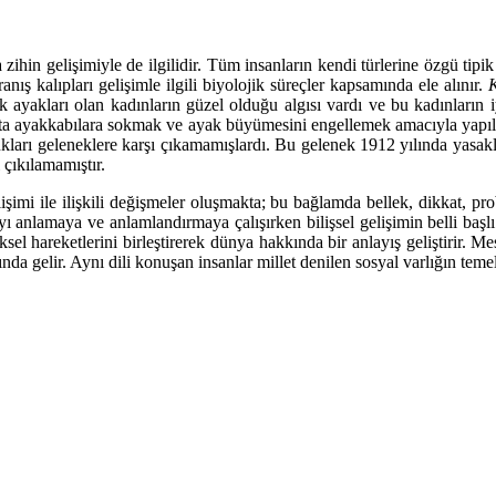
ra zihin gelişimiyle de ilgilidir. Tüm insanların kendi türlerine özgü tip
nış kalıpları gelişimle ilgili biyolojik süreçler kapsamında ele alınır.
K
k ayakları olan kadınların güzel olduğu algısı vardı ve bu kadınların 
utta ayakkabılara sokmak ve ayak büyümesini engellemek amacıyla yapıl
kları geleneklere karşı çıkamamışlardı. Bu gelenek 1912 yılında yasakl
 çıkılamamıştır.
elişimi ile ilişkili değişmeler oluşmakta; bu bağlamda bellek, dikkat, pr
ayı anlamaya ve anlamlandırmaya çalışırken bilişsel gelişimin belli ba
 hareketlerini birleştirerek dünya hakkında bir anlayış geliştirir. M
nda gelir. Aynı dili konuşan insanlar millet denilen sosyal varlığın temel