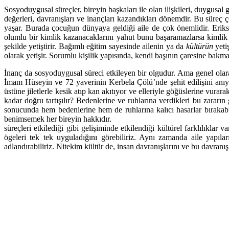
Sosyoduygusal süreçler, bireyin başkaları ile olan ilişkileri, duygusal g
değerleri, davranışları ve inançları kazandıkları dönemdir. Bu süre
yaşar. Burada çocuğun dünyaya geldiği aile de çok önemlidir. Erikson
olumlu bir kimlik kazanacaklarını yahut bunu başaramazlarsa kimli
şekilde yetiştirir. Bağımlı eğitim sayesinde ailenin ya da
kültürün
yeti
olarak yetişir. Sorumlu kişilik yapısında, kendi başının çaresine bakma 
İnanç da sosyoduygusal süreci etkileyen bir olgudur. Ama genel olara
İmam Hüseyin ve 72 yaverinin Kerbela Çölü’nde şehit edilişini anıyor
üstüne jiletlerle kesik atıp kan akıtıyor ve elleriyle göğüslerine vur
kadar doğru tartışılır? Bedenlerine ve ruhlarına verdikleri bu zararı
sonucunda hem bedenlerine hem de ruhlarına kalıcı hasarlar bırakab
benimsemek her bi
süreçleri etkilediği gibi gelişiminde etkilendiği kültürel farklılıkl
ögeleri tek tek uyguladığını görebiliriz. Aynı zamanda aile yapılar
adlandırabiliriz. Nitekim kültür de, insan davranışlarını ve bu davran