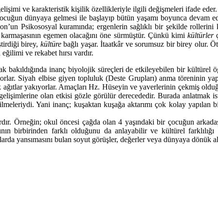
elişimi ve karakteristik kişilik özellikleriyle ilgili değişmeleri ifade ede
ç çocuğun dünyaya gelmesi ile başlayıp bütün yaşamı boyunca devam eder
’un Psikososyal kuramında; ergenlerin sağlıklı bir şekilde rollerini 
k karmaşasının egemen olacağını öne sürmüştür. Çünkü kimi
kültürler
ştirdiği birey,
kültüre
bağlı yaşar. İtaatkâr ve sorumsuz bir birey olur. 
eğilimi ve rekabet hırsı vardır.
k bakıldığında inanç biyolojik süreçleri de etkileyebilen bir kültürel
lar. Siyah elbise giyen topluluk (Deste Grupları) anma töreninin yapıld
arak ağıtlar yakıyorlar. Amaçları Hz. Hüseyin ve yaverlerinin çekmiş old
n gelişimlerine olan etkisi gözle görülür derecededir. Burada anlatmak 
ilmeleriydi. Yani inanç; kuşaktan kuşağa aktarımı çok kolay yapılan
reyin hakkıdır. K
ar vardır. Örneğin; okul öncesi çağda olan 4 yaşındaki bir çocuğun arkad
ının birbirinden farklı olduğunu da anlayabilir ve kültürel farklılığ
ışlarda yansımasını bulan soyut görüşler, değerler veya dünyaya dönük al