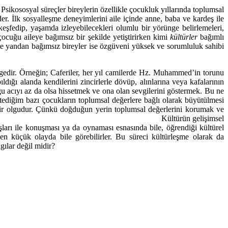
r. Psikososyal süreçler bireylerin özellikle çocukluk yıllarında toplumsal
. İlk sosyalleşme deneyimlerini aile içinde anne, baba ve kardeş ile
keşfedip, yaşamda izleyebilecekleri olumlu bir yörünge belirlemeleri,
çocuğu aileye bağımsız bir şekilde yetiştirirken kimi
kültürler
bağımlı
Öte yandan bağımsız bireyler ise özgüveni yüksek ve sorumluluk sahibi
 ögedir. Örneğin; Caferiler, her yıl camilerde Hz. Muhammed’in torunu
ığı alanda kendilerini zincirlerle dövüp, alınlarına veya kafalarının
uğu acıyı az da olsa hissetmek ve ona olan sevgilerini göstermek. Bu ne
istediğim bazı çocukların toplumsal değerlere bağlı olarak büyütülmesi
 bir olgudur. Çünkü doğduğun yerin toplumsal değerlerini korumak ve
ültürün gelişimsel
aşları ile konuşması ya da oynaması esnasında bile, öğrendiği kültürel
ı en küçük olayda bile görebilirler. Bu süreci kültürleşme olarak da
gılar değil midir?