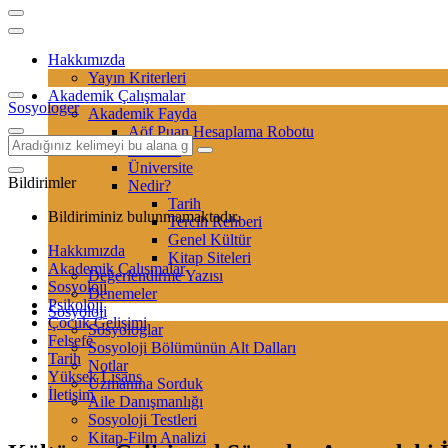
Hakkımızda
Yayın Kriterleri
Akademik Çalışmalar
Sosyologer
Akademik Fayda
Aöf Puan Hesaplama Robotu
Sertifika
Üniversite
Bildirimler
Nedir?
Tarih
Bildiriminiz bulunmamaktadır.
Tercih Rehberi
Genel Kültür
Hakkımızda
Kitap Siteleri
Akademik Çalışmalar
Değerlendirme Yazısı
Sosyoloji
Denemeler
Psikoloji
Sosyoloji
Çocuk Gelişimi
Sosyologlar
Felsefe
Sosyoloji Bölümünün Alt Dalları
Tarih
Notlar
Yüksek Lisans
Uzmanına Sorduk
İletişim
Aile Danışmanlığı
Sosyoloji Testleri
Kitap-Film Analizi