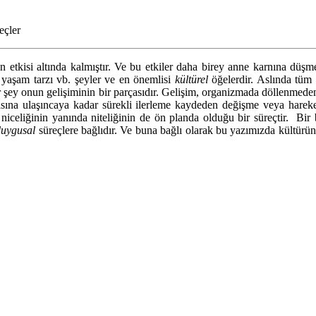
eçler
n etkisi altında kalmıştır. Ve bu etkiler daha birey anne karnına düşme
, yaşam tarzı vb. şeyler ve en önemlisi
kültürel
öğelerdir. Aslında tüm b
 şey onun gelişiminin bir parçasıdır. Gelişim, organizmada döllenmede
asına ulaşıncaya kadar sürekli ilerleme kaydeden değişme veya hareket
iceliğinin yanında niteliğinin de ön planda olduğu bir süreçtir. Bir
duygusal
süreçlere bağlıdır. Ve buna bağlı olarak bu yazımızda kültürün, 