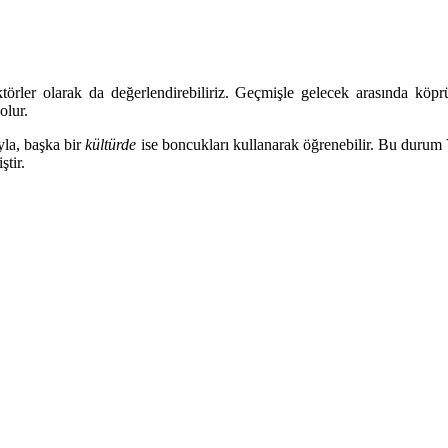
törler olarak da değerlendirebiliriz. Geçmişle gelecek arasında köprü o
olur.
yla, başka bir
kültürde
ise boncukları kullanarak öğrenebilir. Bu durum
ştir.