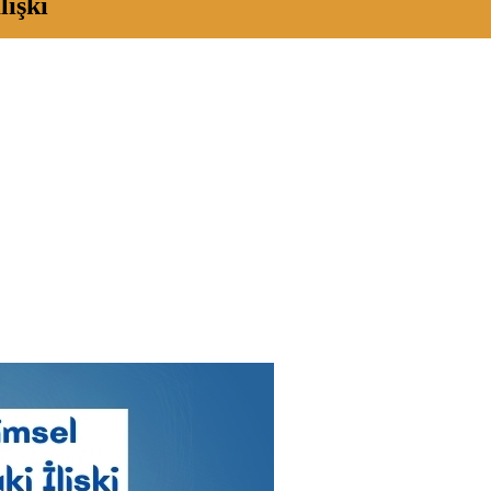
lişki