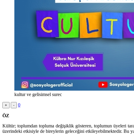
kultur ve gelisimsel surec
0
+
-
ÖZ
Kültür; toplumdan topluma değişiklik gösteren, toplumun üyeleri tar
üzerindeki etkisiyle de bireylerin geleceğini etkileyebilmektedir. Bu ya