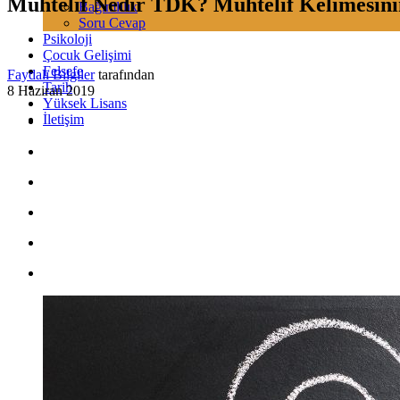
Muhtelif Nedir TDK? Muhtelif Kelimesini
Bağımlılık
Soru Cevap
Psikoloji
Çocuk Gelişimi
Felsefe
Faydalı Bilgiler
tarafından
Tarih
8 Haziran 2019
Yüksek Lisans
İletişim