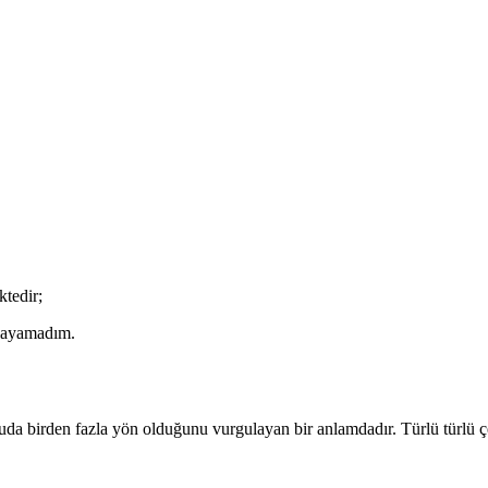
ktedir;
nlayamadım.
nuda birden fazla yön olduğunu vurgulayan bir anlamdadır. Türlü türlü çe