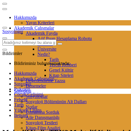
Hakkımızda
Yayın Kriterleri
Akademik Çalışmalar
Sosyologer
Akademik Fayda
Aöf Puan Hesaplama Robotu
Sertifika
Üniversite
Bildirimler
Nedir?
Tarih
Bildiriminiz bulunmamaktadır.
Tercih Rehberi
Genel Kültür
Hakkımızda
Kitap Siteleri
Akademik Çalışmalar
Değerlendirme Yazısı
Sosyoloji
Denemeler
Psikoloji
Sosyoloji
Çocuk Gelişimi
Sosyologlar
Felsefe
Sosyoloji Bölümünün Alt Dalları
Tarih
Notlar
Yüksek Lisans
Uzmanına Sorduk
İletişim
Aile Danışmanlığı
Sosyoloji Testleri
Kitap-Film Analizi