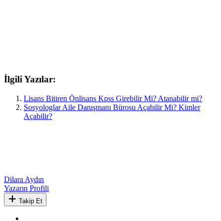
İlgili Yazılar:
Lisans Bitiren Önlisans Kpss Girebilir Mi? Atanabilir mi?
Sosyologlar Aile Danışmanı Bürosu Açabilir Mi? Kimler
Açabilir?
Dilara Aydın
Yazarın Profili
Takip Et