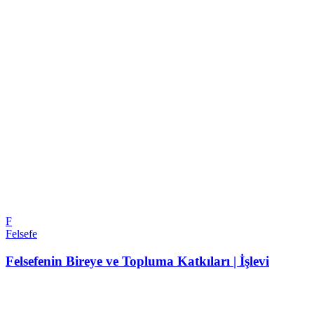
F
Felsefe
Felsefenin Bireye ve Topluma Katkıları | İşlevi