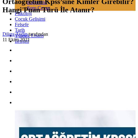
Ortaöğretim Kpss’sine Kimler Girebilir?
Bağımlılık
Soru Cevap
Hangi Puan Türü İle Atanır?
Psikoloji
Çocuk Gelişimi
Felsefe
Tarih
Dilara Aydın
tarafından
Yüksek Lisans
11 Ekim 2021
İletişim