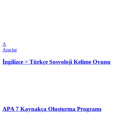
A
Araçlar
İngilizce > Türkçe Sosyoloji Kelime Oyunu
APA 7 Kaynakça Oluşturma Programı