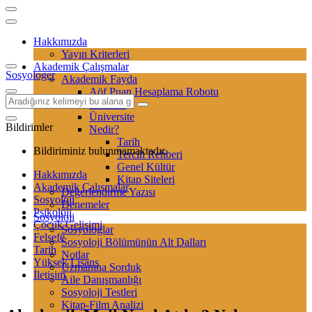
Hakkımızda
Yayın Kriterleri
Akademik Çalışmalar
Sosyologer
Akademik Fayda
Aöf Puan Hesaplama Robotu
Sertifika
Üniversite
Bildirimler
Nedir?
Tarih
Bildiriminiz bulunmamaktadır.
Tercih Rehberi
Genel Kültür
Hakkımızda
Kitap Siteleri
Akademik Çalışmalar
Değerlendirme Yazısı
Sosyoloji
Denemeler
Psikoloji
Sosyoloji
Çocuk Gelişimi
Sosyologlar
Felsefe
Sosyoloji Bölümünün Alt Dalları
Tarih
Notlar
Yüksek Lisans
Uzmanına Sorduk
İletişim
Aile Danışmanlığı
Sosyoloji Testleri
Kitap-Film Analizi