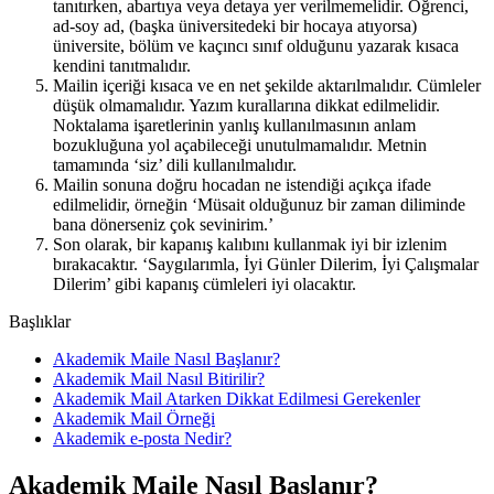
tanıtırken, abartıya veya detaya yer verilmemelidir. Öğrenci,
ad-soy ad, (başka üniversitedeki bir hocaya atıyorsa)
üniversite, bölüm ve kaçıncı sınıf olduğunu yazarak kısaca
kendini tanıtmalıdır.
Mailin içeriği kısaca ve en net şekilde aktarılmalıdır. Cümleler
düşük olmamalıdır. Yazım kurallarına dikkat edilmelidir.
Noktalama işaretlerinin yanlış kullanılmasının anlam
bozukluğuna yol açabileceği unutulmamalıdır. Metnin
tamamında ‘siz’ dili kullanılmalıdır.
Mailin sonuna doğru hocadan ne istendiği açıkça ifade
edilmelidir, örneğin ‘Müsait olduğunuz bir zaman diliminde
bana dönerseniz çok sevinirim.’
Son olarak, bir kapanış kalıbını kullanmak iyi bir izlenim
bırakacaktır. ‘Saygılarımla, İyi Günler Dilerim, İyi Çalışmalar
Dilerim’ gibi kapanış cümleleri iyi olacaktır.
Başlıklar
Akademik Maile Nasıl Başlanır?
Akademik Mail Nasıl Bitirilir?
Akademik Mail Atarken Dikkat Edilmesi Gerekenler
Akademik Mail Örneği
Akademik e-posta Nedir?
Akademik Maile Nasıl Başlanır?