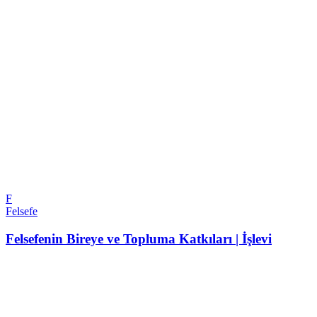
F
Felsefe
Felsefenin Bireye ve Topluma Katkıları | İşlevi