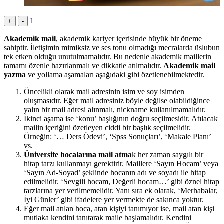
1
+
-
Akademik mail
, akademik kariyer içerisinde büyük bir öneme
sahiptir. İletişimin mimiksiz ve ses tonu olmadığı mecralarda üslubun
tek etken olduğu unutulmamalıdır. Bu nedenle akademik maillerin
tamamı özenle hazırlanmalı ve dikkatle atılmalıdır.
Akademik mail
yazma
ve yollama aşamaları aşağıdaki gibi özetlenebilmektedir.
Öncelikli olarak mail adresinin isim ve soy isimden
oluşmasıdır. Eğer mail adresiniz böyle değilse olabildiğince
yalın bir mail adresi alınmalı, nickname kullanılmamalıdır.
İkinci aşama ise ‘konu’ başlığının doğru seçilmesidir. Atılacak
mailin içeriğini özetleyen ciddi bir başlık seçilmelidir.
Örneğin: ‘… Ders Ödevi’, ‘Spss Sonuçları’, ‘Makale Planı’
vs.
Üniversite hocalarına mail atma
k her zaman saygılı bir
hitap tarzı kullanmayı gerektirir. Maillere ‘Sayın Hocam’ veya
‘Sayın Ad-Soyad’ şeklinde hocanın adı ve soyadı ile hitap
edilmelidir. ‘Sevgili hocam, Değerli hocam…’ gibi öznel hitap
tarzlarına yer verilmemelidir. Yanı sıra ek olarak, ‘Merhabalar,
İyi Günler’ gibi ifadelere yer vermekte de sakınca yoktur.
Eğer mail atılan hoca, atan kişiyi tanımıyor ise, mail atan kişi
mutlaka kendini tanıtarak maile başlamalıdır. Kendini