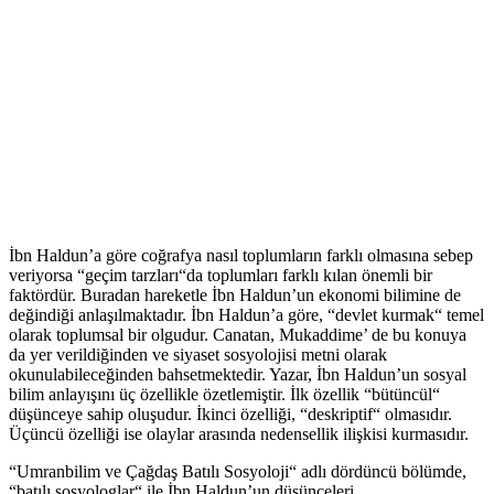
İbn Haldun’a göre coğrafya nasıl toplumların farklı olmasına sebep
veriyorsa “geçim tarzları“da toplumları farklı kılan önemli bir
faktördür. Buradan hareketle İbn Haldun’un ekonomi bilimine de
değindiği anlaşılmaktadır. İbn Haldun’a göre, “devlet kurmak“ temel
olarak toplumsal bir olgudur. Canatan, Mukaddime’ de bu konuya
da yer verildiğinden ve siyaset sosyolojisi metni olarak
okunulabileceğinden bahsetmektedir. Yazar, İbn Haldun’un sosyal
bilim anlayışını üç özellikle özetlemiştir. İlk özellik “bütüncül“
düşünceye sahip oluşudur. İkinci özelliği, “deskriptif“ olmasıdır.
Üçüncü özelliği ise olaylar arasında nedensellik ilişkisi kurmasıdır.
“Umranbilim ve Çağdaş Batılı Sosyoloji“ adlı dördüncü bölümde,
“batılı sosyologlar“ ile İbn Haldun’un düşünceleri