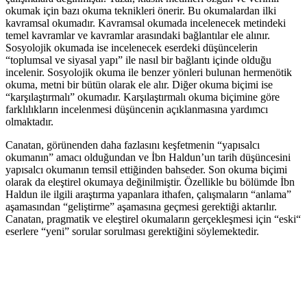
okumak için bazı okuma teknikleri önerir. Bu okumalardan ilki
kavramsal okumadır. Kavramsal okumada incelenecek metindeki
temel kavramlar ve kavramlar arasındaki bağlantılar ele alınır.
Sosyolojik okumada ise incelenecek eserdeki düşüncelerin
“toplumsal ve siyasal yapı” ile nasıl bir bağlantı içinde olduğu
incelenir. Sosyolojik okuma ile benzer yönleri bulunan hermenötik
okuma, metni bir bütün olarak ele alır. Diğer okuma biçimi ise
“karşılaştırmalı” okumadır. Karşılaştırmalı okuma biçimine göre
farklılıkların incelenmesi düşüncenin açıklanmasına yardımcı
olmaktadır.
Canatan, görünenden daha fazlasını keşfetmenin “yapısalcı
okumanın” amacı olduğundan ve İbn Haldun’un tarih düşüncesini
yapısalcı okumanın temsil ettiğinden bahseder. Son okuma biçimi
olarak da eleştirel okumaya değinilmiştir. Özellikle bu bölümde İbn
Haldun ile ilgili araştırma yapanlara ithafen, çalışmaların “anlama”
aşamasından “geliştirme” aşamasına geçmesi gerektiği aktarılır.
Canatan, pragmatik ve eleştirel okumaların gerçekleşmesi için “eski“
eserlere “yeni” sorular sorulması gerektiğini söylemektedir.