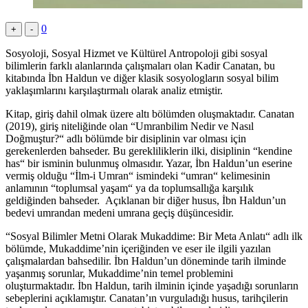
0
+
-
Sosyoloji, Sosyal Hizmet ve Kültürel Antropoloji gibi sosyal
bilimlerin farklı alanlarında çalışmaları olan Kadir Canatan, bu
kitabında İbn Haldun ve diğer klasik sosyologların sosyal bilim
yaklaşımlarını karşılaştırmalı olarak analiz etmiştir.
Kitap, giriş dahil olmak üzere altı bölümden oluşmaktadır. Canatan
(2019), giriş niteliğinde olan “Umranbilim Nedir ve Nasıl
Doğmuştur?“ adlı bölümde bir disiplinin var olması için
gerekenlerden bahseder. Bu gerekliliklerin ilki, disiplinin “kendine
has“ bir isminin bulunmuş olmasıdır. Yazar, İbn Haldun’un eserine
vermiş olduğu “İlm-i Umran“ ismindeki “umran“ kelimesinin
anlamının “toplumsal yaşam“ ya da toplumsallığa karşılık
geldiğinden bahseder. Açıklanan bir diğer husus, İbn Haldun’un
bedevi umrandan medeni umrana geçiş düşüncesidir.
“Sosyal Bilimler Metni Olarak Mukaddime: Bir Meta Anlatı“ adlı ilk
bölümde, Mukaddime’nin içeriğinden ve eser ile ilgili yazılan
çalışmalardan bahsedilir. İbn Haldun’un döneminde tarih ilminde
yaşanmış sorunlar, Mukaddime’nin temel problemini
oluşturmaktadır. İbn Haldun, tarih ilminin içinde yaşadığı sorunların
sebeplerini açıklamıştır. Canatan’ın vurguladığı husus, tarihçilerin