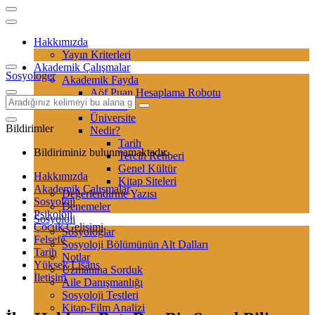
Hakkımızda
Yayın Kriterleri
Akademik Çalışmalar
Sosyologer
Akademik Fayda
Aöf Puan Hesaplama Robotu
Sertifika
Üniversite
Bildirimler
Nedir?
Tarih
Bildiriminiz bulunmamaktadır.
Tercih Rehberi
Genel Kültür
Hakkımızda
Kitap Siteleri
Akademik Çalışmalar
Değerlendirme Yazısı
Sosyoloji
Denemeler
Psikoloji
Sosyoloji
Çocuk Gelişimi
Sosyologlar
Felsefe
Sosyoloji Bölümünün Alt Dalları
Tarih
Notlar
Yüksek Lisans
Uzmanına Sorduk
İletişim
Aile Danışmanlığı
Sosyoloji Testleri
Kitap-Film Analizi