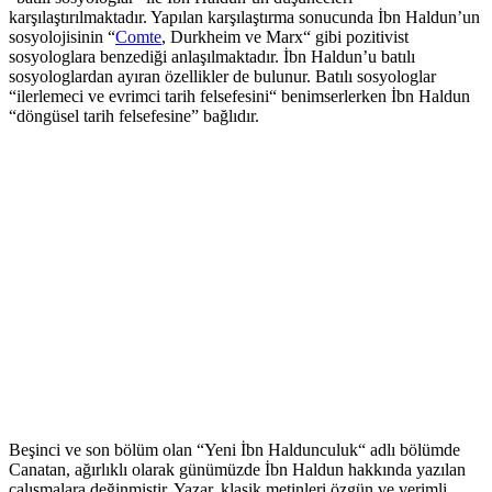
karşılaştırılmaktadır. Yapılan karşılaştırma sonucunda İbn Haldun’un
sosyolojisinin “
Comte
, Durkheim ve Marx“ gibi pozitivist
sosyologlara benzediği anlaşılmaktadır. İbn Haldun’u batılı
sosyologlardan ayıran özellikler de bulunur. Batılı sosyologlar
“ilerlemeci ve evrimci tarih felsefesini“ benimserlerken İbn Haldun
“döngüsel tarih felsefesine” bağlıdır.
Beşinci ve son bölüm olan “Yeni İbn Haldunculuk“ adlı bölümde
Canatan, ağırlıklı olarak günümüzde İbn Haldun hakkında yazılan
çalışmalara değinmiştir. Yazar, klasik metinleri özgün ve verimli