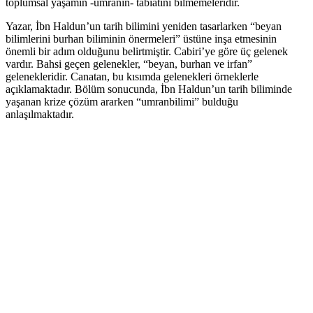
toplumsal yaşamın -umranın- tabiatını bilmemeleridir.
Yazar, İbn Haldun’un tarih bilimini yeniden tasarlarken “beyan
bilimlerini burhan biliminin önermeleri” üstüne inşa etmesinin
önemli bir adım olduğunu belirtmiştir. Cabiri’ye göre üç gelenek
vardır. Bahsi geçen gelenekler, “beyan, burhan ve irfan”
gelenekleridir. Canatan, bu kısımda gelenekleri örneklerle
açıklamaktadır. Bölüm sonucunda, İbn Haldun’un tarih biliminde
yaşanan krize çözüm ararken “umranbilimi” bulduğu
anlaşılmaktadır.