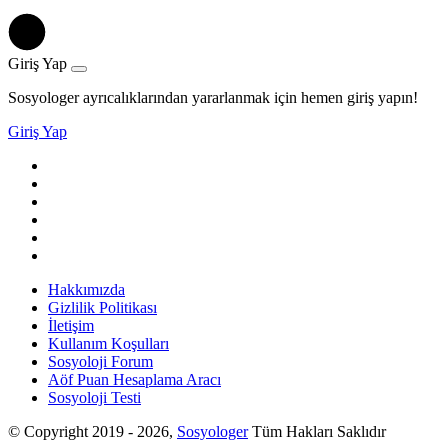
Giriş Yap
Sosyologer ayrıcalıklarından yararlanmak için hemen giriş yapın!
Giriş Yap
Hakkımızda
Gizlilik Politikası
İletişim
Kullanım Koşulları
Sosyoloji Forum
Aöf Puan Hesaplama Aracı
Sosyoloji Testi
© Copyright 2019 - 2026,
Sosyologer
Tüm Hakları Saklıdır