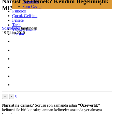
Narsist Ne Demek? Kendini Beğenmişlik
Bağımlılık
Soru Cevap
Mi?
Psikoloji
Çocuk Gelişimi
Felsefe
Tarih
Sosyologer
tarafından
Yüksek Lisans
19 Ekim 2019
İletişim
0
+
-
Narsist ne demek?
Sorusu son zamanda artan
”Özseverlik”
kelimesi ile birlikte sıkça aranan kelimeler arasında yer almaya