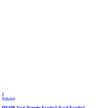
P
Psikoloji
DEHB Testi Nerede Yapılır? Nasıl Yapılır?