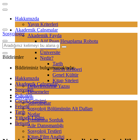
Hakkımızda
Yayın Kriterleri
Akademik Çalışmalar
Sosyologer
Akademik Fayda
Aöf Puan Hesaplama Robotu
Sertifika
Üniversite
Bildirimler
Nedir?
Tarih
Bildiriminiz bulunmamaktadır.
Tercih Rehberi
Genel Kültür
Hakkımızda
Kitap Siteleri
Akademik Çalışmalar
Değerlendirme Yazısı
Sosyoloji
Denemeler
Psikoloji
Sosyoloji
Çocuk Gelişimi
Sosyologlar
Felsefe
Sosyoloji Bölümünün Alt Dalları
Tarih
Notlar
Yüksek Lisans
Uzmanına Sorduk
İletişim
Aile Danışmanlığı
Sosyoloji Testleri
Kitap-Film Analizi