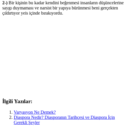
2-)
Bir kişinin bu kadar kendini beğenmesi insanların düşüncelerine
saygı duymaması ve narsist bir yapıya bürünmesi beni gerçekten
çıldırtıyor yeis içinde bırakıyordu.
İlgili Yazılar:
Varyasyon Ne Demek?
Diaspora Nedir? Diasporanın Tarihçesi ve Diaspora İçin
Gerekli Şeyler