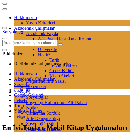
Hakkımızda
Yayın Kriterleri
Akademik Çalışmalar
Sosyologer
Akademik Fayda
Aöf Puan Hesaplama Robotu
Sertifika
Üniversite
Bildirimler
Nedir?
Tarih
Bildiriminiz bulunmamaktadır.
Tercih Rehberi
Genel Kültür
Hakkımızda
Kitap Siteleri
Akademik Çalışmalar
Değerlendirme Yazısı
Sosyoloji
Denemeler
Psikoloji
Sosyoloji
Çocuk Gelişimi
Sosyologlar
Felsefe
Sosyoloji Bölümünün Alt Dalları
Tarih
Notlar
Yüksek Lisans
Uzmanına Sorduk
İletişim
Aile Danışmanlığı
Sosyoloji Testleri
En İyi Türkçe Mobil Kitap Uygulamaları
Kitap-Film Analizi