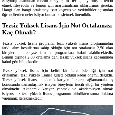
Sosyoloji alanından mezun bireyler, master için yurtdışını tercih
etmek isteyebilir ve bunun için araştırmalarını sıklaştırması gerekir.
Hangi alan hangi ortalamayı şart koşmuş ve yetkinlikler açısından
öğrencilerden neler istiyor bunları keşfetmek önemlidir.
Tezsiz Yüksek Lisans İçin Not Ortalaması
Kaç Olmalı?
Tezsiz yüksek lisans programı, tezli yüksek lisans programından
farklı alım koşullarına sahip olduğu için not ortalaması 2,50 olan
bireylerin neredeyse tamamı programlara kabul alabilmektedir.
Bunun dışında 2.00 ortalama dahi tezsiz yüksek lisans kapsamında
kabul görebilmektedir.
Tezsiz yüksek lisans için belirli bir ücret ödendiği için not
ortalaması, tezli yüksek lisansa girişte olduğu kadar önemli değildir.
Tezsiz yüksek lisans, akademik kariyere bir artı sağlamamakta iş
konusunda uzmanlaşmak isteyen bireylerin tercih ettiği bir yöntem
olmaktadır. Akademik kariyer yapmak ve akademisyen olmak
istiyorsanız tezli yüksek lisans programını bitirdikten sonra doktora
yapmanız gerekmektedir.