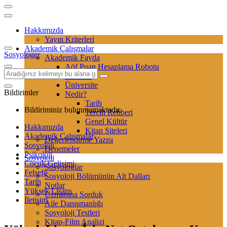
Hakkımızda
Yayın Kriterleri
Akademik Çalışmalar
Sosyologer
Akademik Fayda
Aöf Puan Hesaplama Robotu
Sertifika
Üniversite
Bildirimler
Nedir?
Tarih
Bildiriminiz bulunmamaktadır.
Tercih Rehberi
Genel Kültür
Hakkımızda
Kitap Siteleri
Akademik Çalışmalar
Değerlendirme Yazısı
Sosyoloji
Denemeler
Psikoloji
Sosyoloji
Çocuk Gelişimi
Sosyologlar
Felsefe
Sosyoloji Bölümünün Alt Dalları
Tarih
Notlar
Yüksek Lisans
Uzmanına Sorduk
İletişim
Aile Danışmanlığı
Sosyoloji Testleri
Kitap-Film Analizi