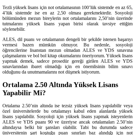
Tezli yüksek lisans için not ortalamasının 100’lük sistemde en az 65,
4’lük sistemde ise en az 2,50 olması gerekmektedir. Sosyoloji
bölümünden mezun bireylerin not ortalamalarını 2,50’nin üzerinde
tutmalarını yüksek lisans yapan birisi olarak tavsiye ettiğim
söylenebilir.
ALES, dil puanı ve ortalamanın dengeli bir şekilde istenen başarıyı
vermesi bazen mümkün olmuyor. Bu nedenle, sosyoloji
öğrencilerine lisanstan mezun olmadan ALES ve YDS sınavına
çalışmalarını ve bol bol kitap okumalarını öneriyorum. Yüksek lisans
yapmak demek, sadece prosedür gereği girilen ALES ve YDS
sınavlarından ibaret olmadığı için en önemlisinin bilim sınavı
olduğunu da unutmamalarını not düşmek istiyorum.
Ortalama 2.50 Altında Yüksek Lisans
Yapabilir Mi?
Ortalama 2.50’nin altında ise tezsiz yüksek lisans yapılabilir veya
özel üniversitelerde bu ortalamayı kabul eden alanlarda yüksek
lisans yapılabilir. Sosyoloji için yüksek lisans yapmak isteyenlerin
ALES ve YDS puanı 90 ve üzeriyse ancak ortalamaları 2.50’nin
altındaysa belki bir şansları olabilir. Tabi bu durumda sadece
üniversitenin şart koştuğu puan sınırları baz alındığı için not