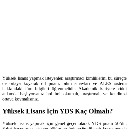
Yüksek lisans yapmak isteyenler, araştırmacı kimliklerini bu süreçte
de ortaya koyarak dil puanı, bilim sınavları ve ALES sistemi
hakkındaki tüm bilgileri öğrenmelidir. Akademik kariyere ciddi
anlamda başlıyorsanız bol bol okumalı, araştırmalı ve kendinizi
ortaya koymalısınız.
Yüksek Lisans İçin YDS Kaç Olmalı?
Yüksek lisans yapmak için genel geçer olarak YDS puanı 50’dir.
Fakat başvurmak istenen bölüm ve üniversite dil şartı koşmamış da