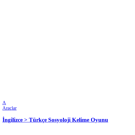
A
Araçlar
İngilizce > Türkçe Sosyoloji Kelime Oyunu