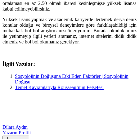
ortalaması en az 2.50 olmalı ibaresi kesinleşmişse yüksek lisansa
kabul edilmeyebilirsiniz.
Yüksek lisans yapmak ve akademik kariyerde ilerlemek derya deniz
konular olduğu ve bireysel deneyimlere göre farklılaşabildiği için
muhakkak bol bol araştırmanızı öneriyorum. Burada okuduklarınız
ile yetinmeyip ilgili yerleri aramanız, internet sitelerini didik didik
etmeniz ve bol bol okumanız gerekiyor.
İlgili Yazılar:
Sosyolojinin Doğuşuna Etki Eden Faktörler | Sosyolojinin
Doğuşu
Temel Kavramlarıyla Rousseau’nun Felsefesi
Dilara Aydın
Yazarın Profili