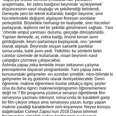
araştırmada, bir zebra balığının beyninde ‘açlık/yemek’
düşüncesinin nasıl oluştuğu ve şekillendiği belirlendi.
Deneyde yeni bir teknik kullanıldı; balığın beynine, sinir
hücrelerindeki değişimi algılayan floresan sondalar
yerleştirildi. Böylelikle herhangi bir faaliyette, sinir hücreleri
parlayarak, tepkinin net bir şekilde görülmesini sağladı. Yani
‘zihinde ampul yanması’ durumu, gerçeğe dönüştürüldü.
Yapılan deneyde, aç zebra balığı, önüne konan avını
gördüğünde, beyni parlamaya başlayarak, onu ‘yemek’
olarak algıladı. Beyninde oluşan saliselik parıltılar
sonucunda, balık avını yedi. Yetkililer, bu yöntemi farklı
canlılar üzerinde de kullanarak, insan beyninin nasıl
çalıştığını çözmeye çalışacaklar.
Aslında yapay zeka temelde insan zekasının çalışma
prensiplerine dayanan programlardır. Yani yapay zeka
konusundaki gelişmeler -en azından şimdilik- nöro-bilimde ki
gelişmeler ile eş güdümlü olarak ilerleyebilecektir. Derin
öğrenme, makine öğrenmesi bunlar oldukça ilginç şeyler
olsa da daha ilginci makinenin/programın öğrenememesi
değil mi ? Bir programa yüzlerce senaryo öğretilerek film
senaryosu yazması isteniyor, sonucunda iki karakterli garip
bir film çıkıyor ortaya ama senaryoyu yazan, kurgu yapan
makine yarattığı karakterlere isim koyamıyor. Neyse konuyu
dağıtmadan Cüneyt Zapsu’nun 2018 Davos bilimsel