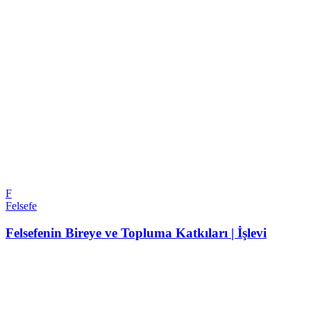
F
Felsefe
Felsefenin Bireye ve Topluma Katkıları | İşlevi