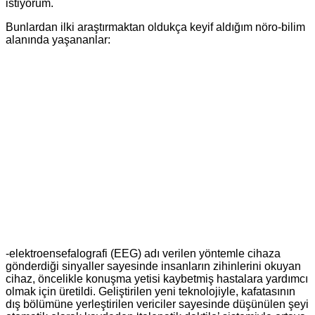
istiyorum.
Bunlardan ilki araştırmaktan oldukça keyif aldığım nöro-bilim
alanında yaşananlar:
-elektroensefalografi (EEG) adı verilen yöntemle cihaza
gönderdiği sinyaller sayesinde insanların zihinlerini okuyan
cihaz, öncelikle konuşma yetisi kaybetmiş hastalara yardımcı
olmak için üretildi. Geliştirilen yeni teknolojiyle, kafatasının
dış bölümüne yerleştirilen vericiler sayesinde düşünülen şeyi