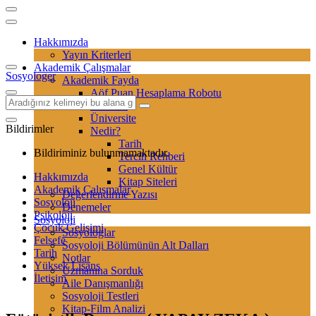
Hakkımızda
Yayın Kriterleri
Akademik Çalışmalar
Sosyologer
Akademik Fayda
Aöf Puan Hesaplama Robotu
Sertifika
Üniversite
Bildirimler
Nedir?
Tarih
Bildiriminiz bulunmamaktadır.
Tercih Rehberi
Genel Kültür
Hakkımızda
Kitap Siteleri
Akademik Çalışmalar
Değerlendirme Yazısı
Sosyoloji
Denemeler
Psikoloji
Sosyoloji
Çocuk Gelişimi
Sosyologlar
Felsefe
Sosyoloji Bölümünün Alt Dalları
Tarih
Notlar
Yüksek Lisans
Uzmanına Sorduk
İletişim
Aile Danışmanlığı
Sosyoloji Testleri
Kitap-Film Analizi