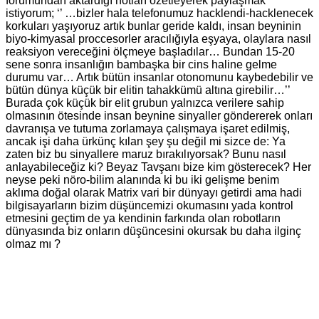
forumundan aktardığı notları özetleyerek paylaşmak
istiyorum; ‘’ …bizler hala telefonumuz hacklendi-hacklenecek
korkuları yaşıyoruz artık bunlar geride kaldı, insan beyninin
biyo-kimyasal proccesorler aracılığıyla eşyaya, olaylara nasıl
reaksiyon vereceğini ölçmeye başladılar… Bundan 15-20
sene sonra insanlığın bambaşka bir cins haline gelme
durumu var… Artık bütün insanlar otonomunu kaybedebilir ve
bütün dünya küçük bir elitin tahakkümü altına girebilir…’’
Burada çok küçük bir elit grubun yalnızca verilere sahip
olmasının ötesinde insan beynine sinyaller göndererek onları
davranışa ve tutuma zorlamaya çalışmaya işaret edilmiş,
ancak işi daha ürkünç kılan şey şu değil mi sizce de: Ya
zaten biz bu sinyallere maruz bırakılıyorsak? Bunu nasıl
anlayabileceğiz ki? Beyaz Tavşanı bize kim gösterecek? Her
neyse peki nöro-bilim alanında ki bu iki gelişme benim
aklıma doğal olarak Matrix vari bir dünyayı getirdi ama hadi
bilgisayarların bizim düşüncemizi okumasını yada kontrol
etmesini geçtim de ya kendinin farkında olan robotların
dünyasında biz onların düşüncesini okursak bu daha ilginç
olmaz mı ?