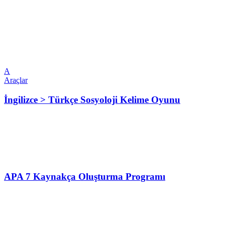
A
Araçlar
İngilizce > Türkçe Sosyoloji Kelime Oyunu
APA 7 Kaynakça Oluşturma Programı