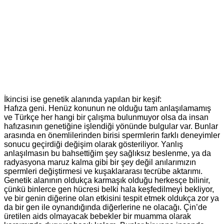
İkincisi ise genetik alanında yapılan bir keşif:
Hafıza geni. Henüz konunun ne olduğu tam anlaşılamamış
ve Türkçe her hangi bir çalışma bulunmuyor olsa da insan
hafızasının genetiğine işlendiği yönünde bulgular var. Bunlar
arasında en önemlilerinden birisi spermlerin farklı deneyimler
sonucu geçirdiği değişim olarak gösteriliyor. Yanlış
anlaşılmasın bu bahsettiğim şey sağlıksız beslenme, ya da
radyasyona maruz kalma gibi bir şey değil anılarımızın
spermleri değiştirmesi ve kuşaklararası tecrübe aktarımı.
Genetik alanının oldukça karmaşık olduğu herkesçe bilinir,
çünkü binlerce gen hücresi belki hala keşfedilmeyi bekliyor,
ve bir genin diğerine olan etkisini tespit etmek oldukça zor ya
da bir gen ile oynandığında diğerlerine ne olacağı. Çin’de
üretilen aids olmayacak bebekler bir muamma olarak