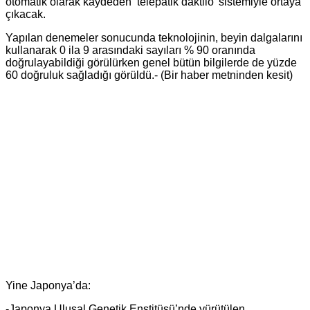
otomatik olarak kaydeden ‘telepatik daktilo’ sistemiyle ortaya
çıkacak.
Yapılan denemeler sonucunda teknolojinin, beyin dalgalarını
kullanarak 0 ila 9 arasındaki sayıları % 90 oranında
doğrulayabildiği görülürken genel bütün bilgilerde de yüzde
60 doğruluk sağladığı görüldü.- (Bir haber metninden kesit)
Yine Japonya’da:
-Japonya Ulusal Genetik Enstitüsü’nde yürütülen