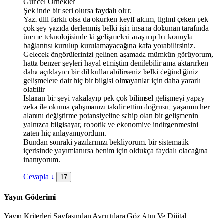
Güncel Örnekler
Şeklinde bir seri olursa faydalı olur.
Yazı dili farklı olsa da okurken keyif aldım, ilgimi çeken pek
çok şey yazıda derlenmiş belki işin insana dokunan tarafında
üreme teknolojisinde ki gelişmeleri araştırıp bu konuyla
bağlantısı kurulup kurulamayacağına kafa yorabilirsiniz.
Gelecek öngörülerinizi gelinen aşamada mümkün görüyorum,
hatta benzer şeyleri hayal etmiştim denilebilir ama aktarırken
daha açıklayıcı bir dil kullanabilirseniz belki değindiğiniz
gelişmelere dair hiç bir bilgisi olmayanlar için daha yararlı
olabilir
Islanan bir şeyi yakalayıp pek çok bilimsel gelişmeyi yapay
zeka ile okuma çalışmanızı takdir ettim doğrusu, yaşamın her
alanını değiştirme potansiyeline sahip olan bir gelişmenin
yalnızca bilgisayar, robotik ve ekonomiye indirgenmesini
zaten hiç anlayamıyordum.
Bundan sonraki yazılarınızı bekliyorum, bir sistematik
içerisinde yayımlanırsa benim için oldukça faydalı olacağına
inanıyorum.
Cevapla
↓
17
Yayın Göderimi
Yayın Kriterleri Sayfasından Ayrıntılara Göz Atın Ve Dijital