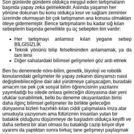
Son günlerde gündemi oldukça meşgul eden tartışmaların
başında yapay zeka gelmektedir. Aslında yaşamın her
yönüne dokunan bu konu oldukça kısır ve sağlam zeminler
üzerinde oturmayan bir çok tartışmanın ana konusu olmaktan
öteye gidememiştir. Bence tartışmaların bu kadar sığ kılan
sebeplerin başında genellikle şu üç sebepten biri vardır:
Her tartışmayı anlam
sız kılan yegane sebep
BİLGİSİZLİK
Teknik yönünü bilip felsefesinden anlamamak, ya da
tam tersi
Diğer sahalardaki bilimsel gelişmeleri göz ardı etmek
Ben bu denemede nöro-b
ilim, genetik, biyoloji ve robotik
konular
ındaki gelişmeler ile yapay zekanın dünyamızı nasıl
değiştirebileceğine dair akıl yürütmeye çalışacağım, buradaki
amacım ise pek çok sosyal bilim öğrencisinin yazılarını
yayımladığı bu sitede onlara geleceğin dünyasına dair yeni
ufuklar sunabilmek, belki bu deneme okuyanlardan birisi
daha ilginç bilimsel gelişmeler ile birlikte geleceğin
dünyasına bizleri hazırlıklı kılan ciddi çalışmalara imza atar
umuduyla yazıyorum ama fütürizmin insanları yutan bir
bataklık olduğunu düşünmeye de başladım oldukça keyifli ve
daha serbest bir alan olması bu bataklığı cazip kılıyor diye
uyarımı da yaptıktan sonra birkaç tane gelişmeyi paylaşmak