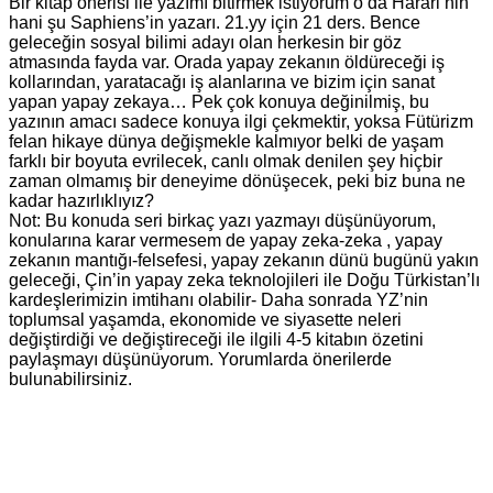
Bir kitap önerisi ile yazımı bitirmek istiyorum o da Harari’nin
hani şu Saphiens’in yazarı. 21.yy için 21 ders. Bence
geleceğin sosyal bilimi adayı olan herkesin bir göz
atmasında fayda var. Orada yapay zekanın öldüreceği iş
kollarından, yaratacağı iş alanlarına ve bizim için sanat
yapan yapay zekaya… Pek çok konuya değinilmiş, bu
yazının amacı sadece konuya ilgi çekmektir, yoksa Fütürizm
felan hikaye dünya değişmekle kalmıyor belki de yaşam
farklı bir boyuta evrilecek, canlı olmak denilen şey hiçbir
zaman olmamış bir deneyime dönüşecek, peki biz buna ne
kadar hazırlıklıyız?
Not: Bu konuda seri birkaç yazı yazmayı düşünüyorum,
konularına karar vermesem de yapay zeka-zeka , yapay
zekanın mantığı-felsefesi, yapay zekanın dünü bugünü yakın
geleceği, Çin’in yapay zeka teknolojileri ile Doğu Türkistan’lı
kardeşlerimizin imtihanı olabilir- Daha sonrada YZ’nin
toplumsal yaşamda, ekonomide ve siyasette neleri
değiştirdiği ve değiştireceği ile ilgili 4-5 kitabın özetini
paylaşmayı düşünüyorum. Yorumlarda önerilerde
bulunabilirsiniz.