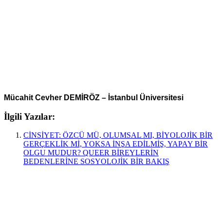
Mücahit Cevher DEMİRÖZ – İstanbul Üniversitesi
İlgili Yazılar:
CİNSİYET: ÖZCÜ MÜ, OLUMSAL MI, BİYOLOJİK BİR
GERÇEKLİK Mİ, YOKSA İNŞA EDİLMİŞ, YAPAY BİR
OLGU MUDUR? QUEER BİREYLERİN
BEDENLERİNE SOSYOLOJİK BİR BAKIŞ