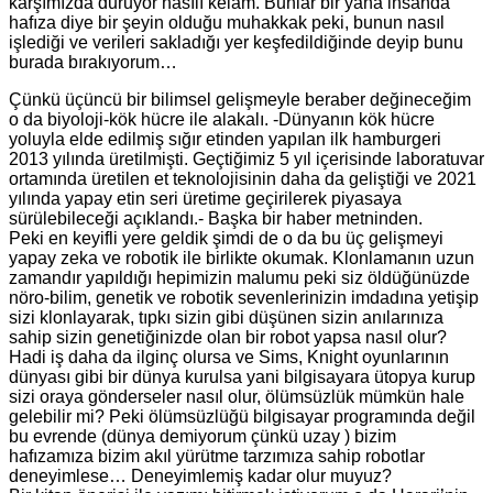
karşımızda duruyor hasılı kelam. Bunlar bir yana insanda
hafıza diye bir şeyin olduğu muhakkak peki, bunun nasıl
işlediği ve verileri sakladığı yer keşfedildiğinde deyip bunu
burada bırakıyorum…
Çünkü üçüncü bir bilimsel gelişmeyle beraber değineceğim
o da biyoloji-kök hücre ile alakalı. -Dünyanın kök hücre
yoluyla elde edilmiş sığır etinden yapılan ilk hamburgeri
2013 yılında üretilmişti. Geçtiğimiz 5 yıl içerisinde laboratuvar
ortamında üretilen et teknolojisinin daha da geliştiği ve 2021
yılında yapay etin seri üretime geçirilerek piyasaya
sürülebileceği açıklandı.- Başka bir haber metninden.
Peki en keyifli yere geldik şimdi de o da bu üç gelişmeyi
yapay zeka ve robotik ile birlikte okumak. Klonlamanın uzun
zamandır yapıldığı hepimizin malumu peki siz öldüğünüzde
nöro-bilim, genetik ve robotik sevenlerinizin imdadına yetişip
sizi klonlayarak, tıpkı sizin gibi düşünen sizin anılarınıza
sahip sizin genetiğinizde olan bir robot yapsa nasıl olur?
Hadi iş daha da ilginç olursa ve Sims, Knight oyunlarının
dünyası gibi bir dünya kurulsa yani bilgisayara ütopya kurup
sizi oraya gönderseler nasıl olur, ölümsüzlük mümkün hale
gelebilir mi? Peki ölümsüzlüğü bilgisayar programında değil
bu evrende (dünya demiyorum çünkü uzay ) bizim
hafızamıza bizim akıl yürütme tarzımıza sahip robotlar
deneyimlese… Deneyimlemiş kadar olur muyuz?