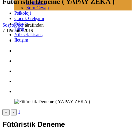
Fütüristik Deneme ( YAPAY ZEKA )
Bağımlılık
Soru Cevap
Psikoloji
Çocuk Gelişimi
Felsefe
Sosyologer
tarafından
Tarih
7 Temmuz 2019
Yüksek Lisans
İletişim
1
+
-
Fütüristik Deneme