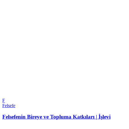
F
Felsefe
Felsefenin Bireye ve Topluma Katkıları | İşlevi