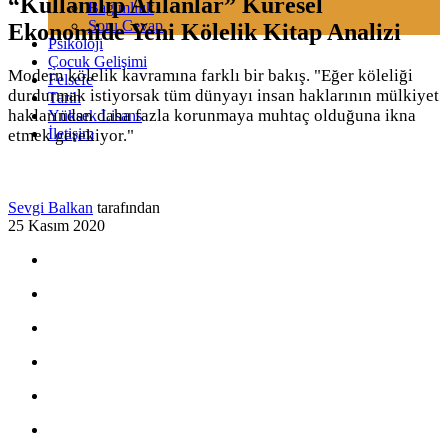
“Kullanılıp Atılanlar” Küresel
Bağımlılık
Soru Cevap
Ekonomide Yeni Kölelik Kitap Analizi
Psikoloji
Çocuk Gelişimi
Modern kölelik kavramına farklı bir bakış. "Eğer köleliği
Felsefe
durdurmak istiyorsak tüm dünyayı insan haklarının mülkiyet
Tarih
haklarından daha fazla korunmaya muhtaç olduğuna ikna
Yüksek Lisans
İletişim
etmek gerekiyor."
Sevgi Balkan
tarafından
25 Kasım 2020