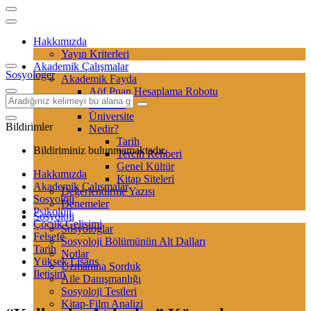
Hakkımızda
Yayın Kriterleri
Akademik Çalışmalar
Sosyologer
Akademik Fayda
Aöf Puan Hesaplama Robotu
Sertifika
Üniversite
Bildirimler
Nedir?
Tarih
Bildiriminiz bulunmamaktadır.
Tercih Rehberi
Genel Kültür
Hakkımızda
Kitap Siteleri
Akademik Çalışmalar
Değerlendirme Yazısı
Sosyoloji
Denemeler
Psikoloji
Sosyoloji
Çocuk Gelişimi
Sosyologlar
Felsefe
Sosyoloji Bölümünün Alt Dalları
Tarih
Notlar
Yüksek Lisans
Uzmanına Sorduk
İletişim
Aile Danışmanlığı
Sosyoloji Testleri
Kitap-Film Analizi