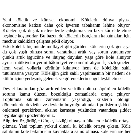
Yeni kölelik ve küresel ekonomi: Kölelerin dünya piyasa
ekonomisine katkısı daha çok işveren tabakanın lehine oluyor.
Köleleri çok düşük maliyetlerde çalıştırarak en fazla kâr elde etme
peşinde koşuyorlar. Bu bazen de kölelerin borçlarını kapatmaları için
mecbur kaldıkları çalışma şekli oluyor.
Eski kölelik biçiminde mülkiyet gibi görülen kölelerin çok genç ya
da çok yaşlı olması sorun yaratırken artık yaş sorun yaratmıyor
çünkü artık işgücüne ve ihtiyaç duyulan yaşa göre köle alınıyor
ayrıca mülkiyetin yerini hâkimiyet ve sömürü alıyor. İş sözleşmeleri
hem yasal yollarla görünür kılınıyor hem de köleliğin saklı
tutulmasına yarıyor. Köleliğin gizli saklı yapılmasının bir nedeni de
kültür içine yerleşmiş gelenek ve göreneklerin engel teşkil etmesi.
Devlet tarafından göz ardı edilen ve kilim altına süpürülen kölelik
sorunu kamu düzeni bozulduğu zamanlarda ortaya çıkıyor.
Toplumda sıkıntılı zamanların yaşandığı, krizlerin olduğu
dönemlerde devletin ve devletin buyruğu altındaki polislerin şiddeti
önlemesi gerekirken, aksine karmaşa yüzünden vatandaşa şiddet
uyguladığını gözlemliyoruz.
Bilgiden özgürlüğe: Güç eşitsizliği olmayan ülkelerde kölelik ortaya
çıkmaz. Yani toplum yoksul olmalı ki kölelik ortaya çıksın. Köle
sahibinin köle bakımı için kaynaklara sahip olması, kölelerin ise her