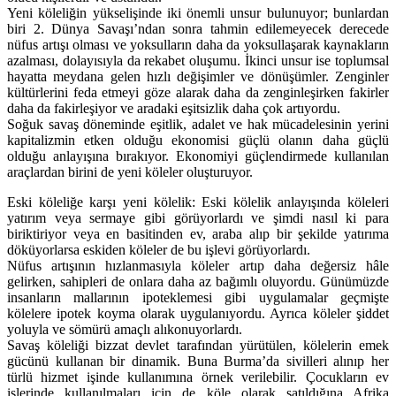
Yeni köleliğin yükselişinde iki önemli unsur bulunuyor; bunlardan
biri 2. Dünya Savaşı’ndan sonra tahmin edilemeyecek derecede
nüfus artışı olması ve yoksulların daha da yoksullaşarak kaynakların
azalması, dolayısıyla da rekabet oluşumu. İkinci unsur ise toplumsal
hayatta meydana gelen hızlı değişimler ve dönüşümler. Zenginler
kültürlerini feda etmeyi göze alarak daha da zenginleşirken fakirler
daha da fakirleşiyor ve aradaki eşitsizlik daha çok artıyordu.
Soğuk savaş döneminde eşitlik, adalet ve hak mücadelesinin yerini
kapitalizmin etken olduğu ekonomisi güçlü olanın daha güçlü
olduğu anlayışına bırakıyor. Ekonomiyi güçlendirmede kullanılan
araçlardan birini de yeni köleler oluşturuyor.
Eski köleliğe karşı yeni kölelik: Eski kölelik anlayışında köleleri
yatırım veya sermaye gibi görüyorlardı ve şimdi nasıl ki para
biriktiriyor veya en basitinden ev, araba alıp bir şekilde yatırıma
döküyorlarsa eskiden köleler de bu işlevi görüyorlardı.
Nüfus artışının hızlanmasıyla köleler artıp daha değersiz hâle
gelirken, sahipleri de onlara daha az bağımlı oluyordu. Günümüzde
insanların mallarının ipoteklemesi gibi uygulamalar geçmişte
kölelere ipotek koyma olarak uygulanıyordu. Ayrıca köleler şiddet
yoluyla ve sömürü amaçlı alıkonuyorlardı.
Savaş köleliği bizzat devlet tarafından yürütülen, kölelerin emek
gücünü kullanan bir dinamik. Buna Burma’da sivilleri alınıp her
türlü hizmet işinde kullanımına örnek verilebilir. Çocukların ev
işlerinde kullanılmaları için de köle olarak satıldığına Afrika