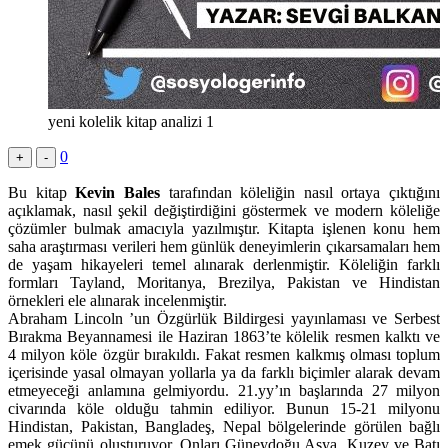
yeni kolelik kitap analizi 1
0
+
-
Bu kitap
Kevin Bales
tarafından köleliğin nasıl ortaya çıktığını
açıklamak, nasıl şekil değiştirdiğini göstermek ve modern köleliğe
çözümler bulmak amacıyla yazılmıştır. Kitapta işlenen konu hem
saha araştırması verileri hem günlük deneyimlerin çıkarsamaları hem
de yaşam hikayeleri temel alınarak derlenmiştir. Köleliğin farklı
formları Tayland, Moritanya, Brezilya, Pakistan ve Hindistan
örnekleri ele alınarak incelenmiştir.
Abraham Lincoln ’un Özgürlük Bildirgesi yayınlaması ve Serbest
Bırakma Beyannamesi ile Haziran 1863’te kölelik resmen kalktı ve
4 milyon köle özgür bırakıldı. Fakat resmen kalkmış olması toplum
içerisinde yasal olmayan yollarla ya da farklı biçimler alarak devam
etmeyeceği anlamına gelmiyordu. 21.yy’ın başlarında 27 milyon
civarında köle olduğu tahmin ediliyor. Bunun 15-21 milyonu
Hindistan, Pakistan, Bangladeş, Nepal bölgelerinde görülen bağlı
emek gücünü oluşturuyor. Onları Güneydoğu Asya, Kuzey ve Batı