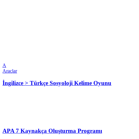
A
Araçlar
İngilizce > Türkçe Sosyoloji Kelime Oyunu
APA 7 Kaynakça Oluşturma Programı