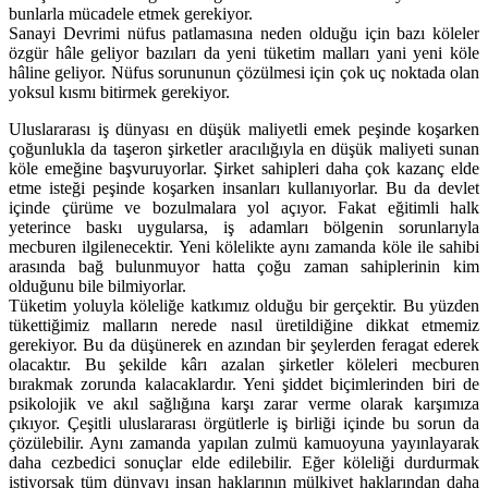
bunlarla mücadele etmek gerekiyor.
Sanayi Devrimi nüfus patlamasına neden olduğu için bazı köleler
özgür hâle geliyor bazıları da yeni tüketim malları yani yeni köle
hâline geliyor. Nüfus sorununun çözülmesi için çok uç noktada olan
yoksul kısmı bitirmek gerekiyor.
Uluslararası iş dünyası en düşük maliyetli emek peşinde koşarken
çoğunlukla da taşeron şirketler aracılığıyla en düşük maliyeti sunan
köle emeğine başvuruyorlar. Şirket sahipleri daha çok kazanç elde
etme isteği peşinde koşarken insanları kullanıyorlar. Bu da devlet
içinde çürüme ve bozulmalara yol açıyor. Fakat eğitimli halk
yeterince baskı uygularsa, iş adamları bölgenin sorunlarıyla
mecburen ilgilenecektir. Yeni kölelikte aynı zamanda köle ile sahibi
arasında bağ bulunmuyor hatta çoğu zaman sahiplerinin kim
olduğunu bile bilmiyorlar.
Tüketim yoluyla köleliğe katkımız olduğu bir gerçektir. Bu yüzden
tükettiğimiz malların nerede nasıl üretildiğine dikkat etmemiz
gerekiyor. Bu da düşünerek en azından bir şeylerden feragat ederek
olacaktır. Bu şekilde kârı azalan şirketler köleleri mecburen
bırakmak zorunda kalacaklardır. Yeni şiddet biçimlerinden biri de
psikolojik ve akıl sağlığına karşı zarar verme olarak karşımıza
çıkıyor. Çeşitli uluslararası örgütlerle iş birliği içinde bu sorun da
çözülebilir. Aynı zamanda yapılan zulmü kamuoyuna yayınlayarak
daha cezbedici sonuçlar elde edilebilir. Eğer köleliği durdurmak
istiyorsak tüm dünyayı insan haklarının mülkiyet haklarından daha