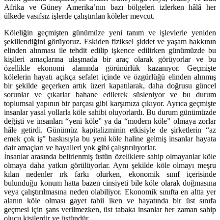
Afrika ve Güney Amerika’nın bazı bölgeleri izlerken hâlâ her
ülkede vasıfsız işlerde çalıştırılan köleler mevcut.
Köleliğin geçmişten günümüze yeni tanım ve işlevlerle yeniden
şekillendiğini görüyoruz. Eskiden fiziksel şiddet ve yaşam hakkının
elinden alınması ile tehdit edilip işkence edilirken günümüzde bu
kişileri amaçlarına ulaşmada bir araç olarak görüyorlar ve bu
özellikle ekonomi alanında görünürlük kazanıyor. Geçmişte
kölelerin hayatı açıkça sefalet içinde ve özgürlüğü elinden alınmış
bir şekilde geçerken artık üzeri kapatılarak, daha doğrusu güncel
sorunlar ve çıkarlar bahane edilerek süsleniyor ve bu durum
toplumsal yapının bir parçası gibi karşımıza çıkıyor. Ayrıca geçmişte
insanlar yasal yollarla köle sahibi oluyorlardı. Bu durum günümüzde
değişti ve insanları “yeni köle” ya da “modern köle” olmaya zorlar
hâle getirdi. Günümüz kapitalizminin etkisiyle de şirketlerin “az
emek çok iş” baskısıyla bu yeni köle haline gelmiş insanlar hayata
dair amaçları ve hayalleri yok gibi çalıştırılıyorlar.
İnsanlar arasında belirlenmiş üstün özeliklere sahip olmayanlar köle
olmaya daha yatkın görülüyorlar. Aynı şekilde köle olmayı meşru
kılan nedenler ırk farkı olurken, ekonomik sınıf içerisinde
bulunduğu konum hatta bazen cinsiyeti bile köle olarak doğmasına
veya çalıştırılmasına neden olabiliyor. Ekonomik sınıfta en altta yer
alanın köle olması gayet tabii iken ve hayatında bir üst sınıfa
geçmesi için şans verilmezken, üst tabaka insanlar her zaman sahip
olucu kişilerdir ve üstündür.