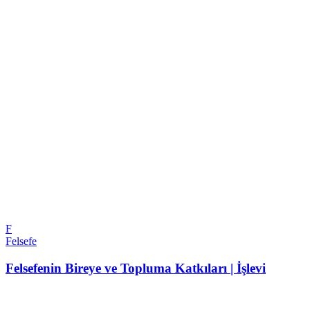
F
Felsefe
Felsefenin Bireye ve Topluma Katkıları | İşlevi