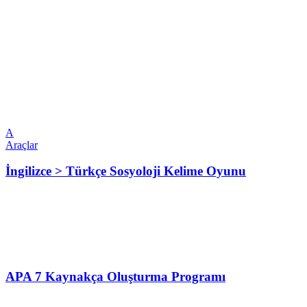
A
Araçlar
İngilizce > Türkçe Sosyoloji Kelime Oyunu
APA 7 Kaynakça Oluşturma Programı