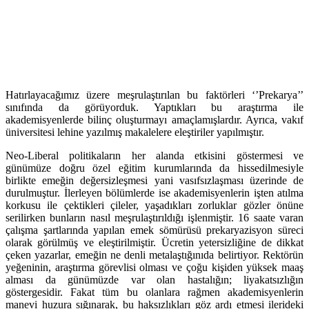
Hatırlayacağımız üzere meşrulaştırılan bu faktörleri ‘’Prekarya’’
sınıfında da görüyorduk. Yaptıkları bu araştırma ile
akademisyenlerde bilinç oluşturmayı amaçlamışlardır. Ayrıca, vakıf
üniversitesi lehine yazılmış makalelere eleştiriler yapılmıştır.
Neo-Liberal politikaların her alanda etkisini göstermesi ve
günümüze doğru özel eğitim kurumlarında da hissedilmesiyle
birlikte emeğin değersizleşmesi yani vasıfsızlaşması üzerinde de
durulmuştur. İlerleyen bölümlerde ise akademisyenlerin işten atılma
korkusu ile çektikleri çileler, yaşadıkları zorluklar gözler önüne
serilirken bunların nasıl meşrulaştırıldığı işlenmiştir. 16 saate varan
çalışma şartlarında yapılan emek sömürüsü prekaryazisyon süreci
olarak görülmüş ve eleştirilmiştir. Ücretin yetersizliğine de dikkat
çeken yazarlar, emeğin ne denli metalaştığınıda belirtiyor. Rektörün
yeğeninin, araştırma görevlisi olması ve çoğu kişiden yüksek maaş
alması da günümüzde var olan hastalığın; liyakatsızlığın
göstergesidir. Fakat tüm bu olanlara rağmen akademisyenlerin
manevi huzura sığınarak, bu haksızlıkları göz ardı etmesi ilerideki