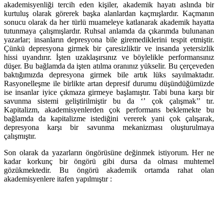
akademisyenliği tercih eden kişiler, akademik hayatı aslında bir
kurtuluş olarak görerek başka alanlardan kaçmışlardır. Kaçmanın
sonucu olarak da her türlü muameleye katlanarak akademik hayatta
tutunmaya çalışmışlardır. Ruhsal anlamda da çıkarımda bulunanan
yazarlar; insanların depresyona bile giremediklerini tespit etmiştir.
Çünkü depresyona girmek bir çaresizliktir ve insanda yetersizlik
hissi uyandırır. İşten uzaklaşırsınız ve böylelikle performansınız
düşer. Bu bağlamda da işten atılma oranınız yükselir. Bu çerçeveden
baktığımızda depresyona girmek bile artık lüks sayılmaktadır.
Rasyonelleşme ile birlikte artan depresif durumu düşündüğümüzde
ise insanlar iyice çıkmaza girmeye başlamıştır. Tabi buna karşı bir
savunma sistemi geliştirilmiştir bu da ‘’ çok çalışmak’’ tır.
Kapitalizm, akademisyenlerden çok performans beklemekte bu
bağlamda da kapitalizme istediğini vererek yani çok çalışarak,
depresyona karşı bir savunma mekanizması oluşturulmaya
çalışmıştır.
Son olarak da yazarların öngörüsüne değinmek istiyorum. Her ne
kadar korkunç bir öngörü gibi dursa da olması muhtemel
gözükmektedir. Bu öngörü akademik ortamda rahat olan
akademisyenlere itafen yapılmıştır :