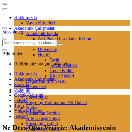
Hakkımızda
Yayın Kriterleri
Akademik Çalışmalar
Sosyologer
Akademik Fayda
Aöf Puan Hesaplama Robotu
Sertifika
Üniversite
Bildirimler
Nedir?
Tarih
Bildiriminiz bulunmamaktadır.
Tercih Rehberi
Genel Kültür
Hakkımızda
Kitap Siteleri
Akademik Çalışmalar
Değerlendirme Yazısı
Sosyoloji
Denemeler
Psikoloji
Sosyoloji
Çocuk Gelişimi
Sosyologlar
Felsefe
Sosyoloji Bölümünün Alt Dalları
Tarih
Notlar
Yüksek Lisans
Uzmanına Sorduk
İletişim
Aile Danışmanlığı
Sosyoloji Testleri
Ne Ders Olsa Veririz: Akademisyenin
Kitap-Film Analizi