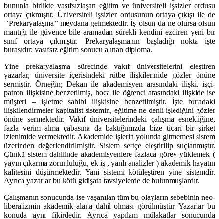
bununla birlikte vasıfsızlaşan eğitim ve üniversiteli işsizler ordusu
ortaya çıkmıştır. Üniversiteli işsizler ordusunun ortaya çıkışı ile de
‘’Prekaryalaşma’’ meydana gelmektedir. İş olsun da ne olursa olsun
mantığı ile güvence bile aramadan sürekli kendini ezdiren yeni bır
sınıf ortaya çıkmıştır. Prekaryalaşmanın başladığı nokta işte
burasıdır; vasıfsız eğitim sonucu alınan diploma.
Yine prekaryalaşma sürecinde vakıf üniversitelerini eleştiren
yazarlar, üniversite içerisindeki rütbe ilişkilerinide gözler önüne
sermiştir. Örneğin; Dekan ile akademisyen arasındaki ilişki, işçi-
patron ilişkisine benzetilmiş, hoca ile öğrenci arasındaki ilişkide ise
müşteri – işletme sahibi ilişkisine benzetilmiştir. İşte buradaki
ilişkilendirmeler kapitalist sistemin, eğitime ne denli işlediğini gözler
önüne sermektedir. Vakıf üniversitelerindeki çalışma esnekliğine,
fazla verim alma çabasına da baktığımızda bize ticari bir şirket
izlenimide vermektedir. Akademide işlerin yolunda gitmemesi sistem
üzerinden değerlendirilmiştir. Sistem sertçe eleştirilip suçlanmıştır.
Çünkü sistem dahilinde akademisyenlere fazlaca görev yüklemek (
yayın çıkarma zorunluluğu, ek iş , yanlı analizler ) akademik hayatın
kalitesini düşürmektedir. Yani sistemi kötüleştiren yine sistemdir.
Ayrıca yazarlar bu kötü gidişata tavsiyelerde de bulunmuşlardır.
Çalışmanın sonucunda ise yaşanılan tüm bu olayların sebebinin neo-
liberalizmin akademik alana dahil olması görülmüştür. Yazarlar bu
konuda aynı fikirdedir. Ayrıca yapılam mülakatlar sonucunda