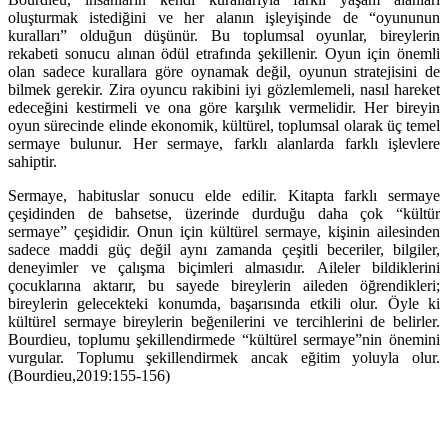
oluşturmak istediğini ve her alanın işleyişinde de “oyununun
kuralları” olduğun düşünür. Bu toplumsal oyunlar, bireylerin
rekabeti sonucu alınan ödül etrafında şekillenir. Oyun için önemli
olan sadece kurallara göre oynamak değil, oyunun stratejisini de
bilmek gerekir. Zira oyuncu rakibini iyi gözlemlemeli, nasıl hareket
edeceğini kestirmeli ve ona göre karşılık vermelidir. Her bireyin
oyun sürecinde elinde ekonomik, kültürel, toplumsal olarak üç temel
sermaye bulunur. Her sermaye, farklı alanlarda farklı işlevlere
sahiptir.
Sermaye, habituslar sonucu elde edilir. Kitapta farklı sermaye
çeşidinden de bahsetse, üzerinde durduğu daha çok “kültür
sermaye” çeşididir. Onun için kültürel sermaye, kişinin ailesinden
sadece maddi güç değil aynı zamanda çeşitli beceriler, bilgiler,
deneyimler ve çalışma biçimleri almasıdır. Aileler bildiklerini
çocuklarına aktarır, bu sayede bireylerin aileden öğrendikleri;
bireylerin gelecekteki konumda, başarısında etkili olur. Öyle ki
kültürel sermaye bireylerin beğenilerini ve tercihlerini de belirler.
Bourdieu, toplumu şekillendirmede “kültürel sermaye”nin önemini
vurgular. Toplumu şekillendirmek ancak eğitim yoluyla olur.
(Bourdieu,2019:155-156)