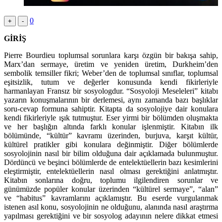
0
+
-
GİRİŞ
Pierre Bourdieu toplumsal sorunlara karşı özgün bir bakışa sahip,
Marx’dan sermaye, üretim ve yeniden üretim, Durkheim’den
sembolik temsiller fikri; Weber’den de toplumsal sınıflar, toplumsal
eşitsizlik, tutum ve değerler konusunda kendi fikirleriyle
harmanlayan Fransız bir sosyologdur. “Sosyoloji Meseleleri” kitabı
yazarın konuşmalarının bir derlemesi, aynı zamanda bazı başlıklar
soru-cevap formuna sahiptir. Kitapta da sosyolojiye dair konulara
kendi fikirleriyle ışık tutmuştur. Eser yirmi bir bölümden oluşmakta
ve her başlığın altında farklı konular işlenmiştir. Kitabın ilk
bölümünde, “kültür” kavramı üzerinden, burjuva, karşıt kültür,
kültürel pratikler gibi konulara değinmiştir. Diğer bölümlerde
sosyolojinin nasıl bir bilim olduğuna dair açıklamada bulunmuştur.
Dördüncü ve beşinci bölümlerde de entelektüellerin bazı kesimlerini
eleştirmiştir, entelektüellerin nasıl olması gerektiğini anlatmıştır.
Kitabın sonlarına doğru, toplumu ilgilendiren sorunlar ve
günümüzde popüler konular üzerinden “kültürel sermaye”, “alan”
ve “habitus” kavramlarını açıklamıştır. Bu eserde vurgulanmak
istenen asıl konu, sosyolojinin ne olduğunu, alanında nasıl araştırma
yapılması gerektiğini ve bir sosyolog adayının nelere dikkat etmesi