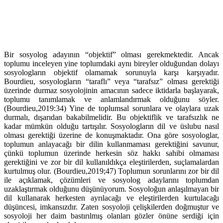
Bir sosyolog adayının “objektif” olması gerekmektedir. Ancak
toplumu inceleyen yine toplumdaki aynı bireyler olduğundan dolayı
sosyologların objektif olamamak sorunuyla karşı karşıyadır.
Bourdieu, sosyologların “taraflı” veya “tarafsız” olması gerektiği
üzerinde durmaz sosyolojinin amacının sadece iktidarla başlayarak,
toplumu tanımlamak ve anlamlandırmak olduğunu söyler.
(Bourdieu,2019:34) Yine de toplumsal sorunlara ve olaylara uzak
durmalı, dışarıdan bakabilmelidir. Bu objektiflik ve tarafsızlık ne
kadar mümkün olduğu tartışılır. Sosyologların dil ve üslubu nasıl
olması gerektiği üzerine de konuşmaktadır. Ona göre sosyologlar,
toplumun anlayacağı bir dilin kullanmaması gerektiğini savunur,
çünkü toplumun üzerinde herkesin söz hakkı sahibi olmaması
gerektiğini ve zor bir dil kullanıldıkça eleştirilerden, suçlamalardan
kurtulmuş olur. (Bourdieu,2019;47) Toplumun sorunlarını zor bir dil
ile açıklamak, çözümleri ve sosyolog adaylarını toplumdan
uzaklaştırmak olduğunu düşünüyorum. Sosyoloğun anlaşılmayan bir
dil kullanarak herkesten ayrılacağı ve eleştirilerden kurtulacağı
düşüncesi, imkansızdır. Zaten sosyoloji çelişkilerden doğmuştur ve
sosyoloji her daim bastırılmış olanları gözler önüne serdiği için