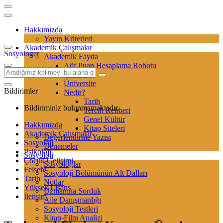
Hakkımızda
Yayın Kriterleri
Akademik Çalışmalar
Sosyologer
Akademik Fayda
Aöf Puan Hesaplama Robotu
Sertifika
Üniversite
Bildirimler
Nedir?
Tarih
Bildiriminiz bulunmamaktadır.
Tercih Rehberi
Genel Kültür
Hakkımızda
Kitap Siteleri
Akademik Çalışmalar
Değerlendirme Yazısı
Sosyoloji
Denemeler
Psikoloji
Sosyoloji
Çocuk Gelişimi
Sosyologlar
Felsefe
Sosyoloji Bölümünün Alt Dalları
Tarih
Notlar
Yüksek Lisans
Uzmanına Sorduk
İletişim
Aile Danışmanlığı
Sosyoloji Testleri
Kitap-Film Analizi