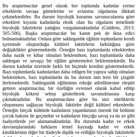
Bu araştırmacılar genel olarak her toplumda kadınlar yerine
erkeklerin savaşa gitmelerine ve avlanma olgularına dikkati
çekmektedirler. Bu durum biyolojik kuramın savunucularına göre
erkeklere kıyasla kadınlarda eksik olan bu olguların temelinde
biyolojik faktörlerin yattığını vurgulamaktadırlar (Giddens, 2013:
505-506). Başka araştırmacılar bu kanıtı pek de ikna edici
bulmamaktadırlar. Onlara göre saldırganlık eğilimi toplumların kendi
içerisinde oluşturduğu kültürel faktörlerin farklılığına göre
değişiklikler göstermektedir. Örneğin bazı toplumlarda erkeklerden
daha nazik ve kibar olmaları beklenirken, bazı toplumlarda daha
saldırgan ve savaşçı bir eğilim göstermeleri beklenmektedir. Bu
durum kadınlar üzerinde farklı bir biçimde kendini göstermektedir.
Bazı toplumlarda kadınlardan daha edilgen bir yapıya sahip olmaları
beklenirken, bazı toplumlarda da bu durum tam tersi bir çizgide
ilerlemektedir. Saldırganlık eğiliminin erkeğe atfedilmesine eleştiri
getiren araştırmacılar, bir özelliğin evrensel olarak kabul edilip
biyolojik kökeni sebep gösterilerek savunulmasına karşı
çıkmaktadırlar. Bu araştırmacılara göre bu tarz niteliklerin
oluşumunu sağlayan biyolojik faktörler değil kültürel etkenlerdir.
Örneğin birçok kültürde kadınların yaşamlarının önemli bir bölümü
çocuk bakımı ile geçmekte ve kadınların birçoğu savaş ya da av gibi
faaliyetlerde yer alamamaktadırlar. Bu durumda kadın ve erkek
davranışlarındaki farkların temel kaynağı kadın ve erkek
kimliklerinin diğer bir ifadeyle dişilik ve erilliğin biyolojik faktörlerle