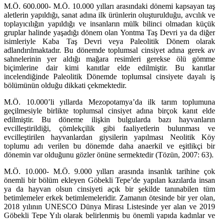
M.Ö. 600.000- M.Ö. 10.000 yılları arasındaki dönemi kapsayan taş
aletlerin yapıldığı, sanat adına ilk ürünlerin oluşturulduğu, avcılık ve
toplayıcılığın yapıldığı ve insanların mülk bilinci olmadan küçük
gruplar halinde yaşadığı dönem olan Yontma Taş Devri ya da diğer
isimleriyle Kaba Taş Devri veya Paleolitik Dönem olarak
adlandırılmaktadır. Bu dönemde toplumsal cinsiyet adına gerek av
sahnelerinin yer aldığı mağara resimleri gerekse ölü gömme
biçimlerine dair kimi kanıtlar elde edilmiştir. Bu kanıtlar
incelendiğinde Paleolitik Dönemde toplumsal cinsiyete dayalı iş
bölümünün olduğu dikkati çekmektedir.
M.Ö. 10.000’li yıllarda Mezopotamya’da ilk tarım toplumuna
geçilmesiyle birlikte toplumsal cinsiyet adına birçok kanıt elde
edilmiştir. Bu döneme ilişkin bulgularda bazı hayvanların
evcilleştirildiği, çömlekçilik gibi faaliyetlerin bulunması ve
evcilleştirilen hayvanlardan giysilerin yapılması Neolitik Köy
toplumu adı verilen bu dönemde daha anaerkil ve eşitlikçi bir
dönemin var olduğunu gözler önüne sermektedir (Tözün, 2007: 63).
M.Ö. 10.000- M.Ö. 9.000 yılları arasında insanlık tarihine çok
önemli bir bölüm ekleyen Göbekli Tepe’de yapılan kazılarda insan
ya da hayvan olsun cinsiyeti açık bir şekilde tanınabilen tüm
betimlemeler erkek betimlemeleridir. Zamanın ötesinde bir yer olan,
2018 yılının UNESCO Dünya Mirası Listesinde yer alan ve 2019
Göbekli Tepe Yılı olarak belirlenmiş bu önemli yapıda kadınlar ve