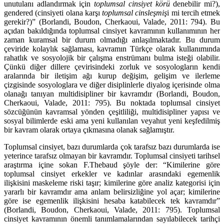
unutulanı adlandırmak için
toplumsal cinsiyet körü
denebilir mi?),
gendered (cinsiyeti olana karşı
toplumsal cinsleşmiş
i mi tercih etmek
gerekir?)” (Borlandi, Boudon, Cherkaoui, Valade, 2011: 794). Bu
açıdan bakıldığında toplumsal cinsiyet kavramının kullanımının her
zaman kuramsal bir durum olmadığı anlaşılmaktadır. Bu durum
çeviride kolaylık sağlaması, kavramın Türkçe olarak kullanımında
rahatlık ve sosyolojik bir çalışma enstrümanı bulma isteği olabilir.
Çünkü diğer dillere çevirisindeki zorluk ve sosyologların kendi
aralarında bir iletişim ağı kurup değişim, gelişim ve ilerleme
çizgisinde sosyologlara ve diğer disiplinlerle diyalog içerisinde olma
olanağı tanıyan multidisipliner bir kavramdır (Borlandi, Boudon,
Cherkaoui, Valade, 2011: 795). Bu noktada toplumsal cinsiyet
sözcüğünün kavramsal yönden çeşitliliği, multidisipliner yapısı ve
sosyal bilimlerde eski ama yeni kullanılan veyahut yeni keşfedilmiş
bir kavram olarak ortaya çıkmasına olanak sağlamıştır.
Toplumsal cinsiyet, bazı durumlarda çok tarafsız bazı durumlarda ise
yeterince tarafsız olmayan bir kavramdır. Toplumsal cinsiyeti tarihsel
araştırma içine sokan F.Thebaud şöyle der: “Kimilerine göre
toplumsal cinsiyet erkekler ve kadınlar arasındaki egemenlik
ilişkisini maskeleme riski taşır; kimilerine göre analiz kategorisi için
yararlı bir kavramdır ama anlam belirsizliğine yol açar; kimilerine
göre ise egemenlik ilişkisini hesaba katabilecek tek kavramdır”
(Borlandi, Boudon, Cherkaoui, Valade, 2011: 795). Toplumsal
cinsiyet kavramının önemli tanımlamalarından sayılabilecek tarihçi