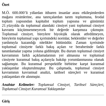
Özet
M.Ö. 600.000’li yıllardan itibaren insanlar arası etkileşimlerden
mağara resimlerine, ana tanrıçalardan tarım toplumuna, feodal
toplum yapısından kapitalist toplum yapısına ve günümüz
21.yüzyılda da toplumsal alandaki cinsiyet yani toplumsal cinsiyet
kavramı küçümsenmeyecek bir değerde karşımıza çıkmıştır.
Toplumsal cinsiyet, bireylere biyolojik olarak atfedilmeyen,
bireylerin toplumsal yapı içerisindeki normlar, beklentiler ve değerler
yardımıyla kazandığı nitelikler bütünüdür. Zaman içerisinde
toplumsal cinsiyete farklı bakış açıları ve beraberinde farklı
tanımlamalar yapma yoluna gidilmiştir. Bu durum toplumsal cinsiyet
kavramının farklı açıklamalarının yer almasına ve toplumsal
cinsiyete kuramsal bakış açılarıyla bakılıp yorumlanmasına olanak
sağlamıştır. Bu kuramsal perspektifle birbirine karşıt kuramsal
yaklaşımlar oluşturulmuştur. Bu çalışmada, toplumsal cinsiyet
kavramının kavramsal analizi, tarihsel süreçleri ve kuramsal
yaklaşımları ele alınmıştır.
Anahtar Kelimeler:
Toplumsal Cinsiyet, Tarihsel Süreçleri,
Toplumsal Cinsiyet Kuramsal Yaklaşımlar
Giriş