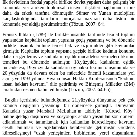
İlk devletlerin feodal yapıyla birlikte devlet yapıları daha gelişmiş bir
konumda yer alırken toplumsal cinsiyet ilişkileri bağlamında ibre
daha da erkek tarafına dönmüştür. Sümer ve Yunan mitolojileri
karşılaştırıldığında tanrıların tanrıçalara nazaran daha üstün bir
konumda yer aldığı görülmektedir (Tözün, 2007: 64).
Fransız İhtilali (1789) ile birlikte insanlık tarihinde feodal toplum
yapısından kapitalist toplum yapısına geçiş yaşanmış ve bu dönemle
birlikte insanlık tarihine temel hak ve özgürlükler gibi kavramlar
girmiştir. Kapitalist toplum yapısına geçişle birlikte kadının konumu
daha da gerilemiş ve kadınların eşitlik mücadelesi vermeleri fikrinin
temelleri bu dönemde atılmıştır. 18.yüzyılda kadınların eşitlik
mücadelesi, 19.yüzyılda kadınların oy hakkı fikrinin oluşumunda ve
20.yüzyılda da devam eden bu mücadele önemli kazanımlara yol
açmış ve 1993 yılında Viyana İnsan Hakları Konferansında “kadının
insan hakları kavramı” dile getirilmiş ve Birleşmiş Milletler (BM)
tarafından resmen kabul edilmiştir (Tözün, 2007: 64-65).
Bugün içerisinde bulunduğumuz 21.yüzyılda dünyamız pek çok
konuda değişimin yaşandığı bir dönemece girmiştir. Dünyanın
Kanadalı yazar Marshall McLuhan’ın tabiriyle “Küresel Köy”
haline geldiği düşüncesi ve sosyolojik açıdan yaşanılan son dönemi
adlandırmak ve tanımlamak için kullanılan küreselleşme kavramı
çeşitli tanımları ve açıklamaları beraberinde getirmiştir. Giddens
küreselleşmeyi “uzak yerleşimleri birbirlerine, yerel oluşumların