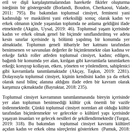
eril ve dişil karşılaştırmalarından hareketle fikirler oluşturma
isteğinin bir göstergesidir (Borlandi, Boudon, Cherkaoui, Valade,
2011: 795). Bu bakımdan toplumsal cinsiyet, femineni yani
kadınsılığı ve masküleni yani erkeksiliği sonuç olarak kadın ve
erkek olmanın içinde yaşanılan toplumda ne anlama geldiğini ifade
etmektedir (Akgün, Uysal, 2019: 46). Toplumsal yaşam içerisinde
kadın ve erkek olmak genel bir biçimde sınıflandırılmış ve adeta
kesin sınırlar içerisinde iş bölümü yapılmış bir konumda yer
almaktadır. Toplumun geneli itibariyle her katmanı tarafından
benimsenen ve savunulan değerler ile biçimlenmekte olan kadına ve
erkeğe farklı roller atfeden toplumsal cinsiyet, kadını; edilgen,
bağımlı bir konumda yer alan, kırılgan gibi kavramlarla tanımlarken
erkeği; koruyup kollayan, etken, yöneten ve yönlendiren, sahiplenici
gibi kavramlarla tanımlamaktadır (Akçay, Taşkın, 2019: 2281).
Dolayısıyla toplumsal cinsiyet, kişinin kendisini kadın ya da erkek
olarak nasıl bilinç alanına aldığını ifade eden bir kavram olarak
karşımıza çıkmaktadır (Bayraktar, 2018: 235).
Toplumsal cinsiyet kavramının tanımlanmasında bireyin içerisinde
yer alan toplumun benimsediği kültür çok önemli bir vazife
üstlenmektedir. Çünkü toplumsal cinsiyet normları ait olduğu kültür
tarafından biçimlenmekte ve gelecekte o kültürel yapı içerisinde
yaşayan insanları ve gelecek nesilleri de şekillendirmektedir (Turgut,
2019: 318). Bu bakımdan toplumsal cinsiyet kavramı kültürel
açıdan kadın ve erkek olma süreçlerini gösterirken (Pamuk, 2018: