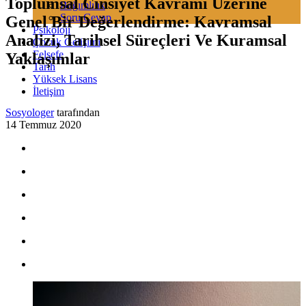
Toplumsal Cinsiyet Kavramı Üzerine
Bağımlılık
Soru Cevap
Genel Bir Değerlendirme: Kavramsal
Psikoloji
Analizi, Tarihsel Süreçleri Ve Kuramsal
Çocuk Gelişimi
Felsefe
Yaklaşımlar
Tarih
Yüksek Lisans
İletişim
Sosyologer
tarafından
14 Temmuz 2020