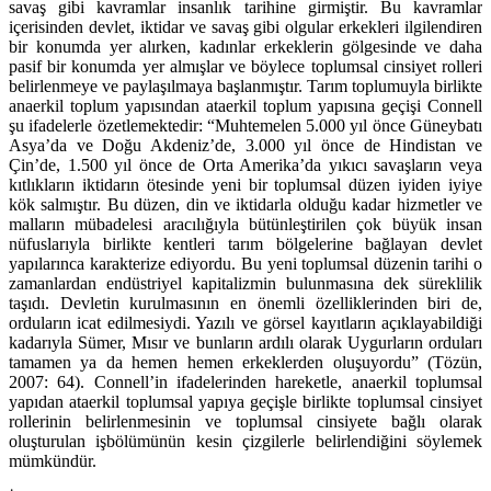
savaş gibi kavramlar insanlık tarihine girmiştir. Bu kavramlar
içerisinden devlet, iktidar ve savaş gibi olgular erkekleri ilgilendiren
bir konumda yer alırken, kadınlar erkeklerin gölgesinde ve daha
pasif bir konumda yer almışlar ve böylece toplumsal cinsiyet rolleri
belirlenmeye ve paylaşılmaya başlanmıştır. Tarım toplumuyla birlikte
anaerkil toplum yapısından ataerkil toplum yapısına geçişi Connell
şu ifadelerle özetlemektedir: “Muhtemelen 5.000 yıl önce Güneybatı
Asya’da ve Doğu Akdeniz’de, 3.000 yıl önce de Hindistan ve
Çin’de, 1.500 yıl önce de Orta Amerika’da yıkıcı savaşların veya
kıtlıkların iktidarın ötesinde yeni bir toplumsal düzen iyiden iyiye
kök salmıştır. Bu düzen, din ve iktidarla olduğu kadar hizmetler ve
malların mübadelesi aracılığıyla bütünleştirilen çok büyük insan
nüfuslarıyla birlikte kentleri tarım bölgelerine bağlayan devlet
yapılarınca karakterize ediyordu. Bu yeni toplumsal düzenin tarihi o
zamanlardan endüstriyel kapitalizmin bulunmasına dek süreklilik
taşıdı. Devletin kurulmasının en önemli özelliklerinden biri de,
orduların icat edilmesiydi. Yazılı ve görsel kayıtların açıklayabildiği
kadarıyla Sümer, Mısır ve bunların ardılı olarak Uygurların orduları
tamamen ya da hemen hemen erkeklerden oluşuyordu” (Tözün,
2007: 64). Connell’in ifadelerinden hareketle, anaerkil toplumsal
yapıdan ataerkil toplumsal yapıya geçişle birlikte toplumsal cinsiyet
rollerinin belirlenmesinin ve toplumsal cinsiyete bağlı olarak
oluşturulan işbölümünün kesin çizgilerle belirlendiğini söylemek
mümkündür.