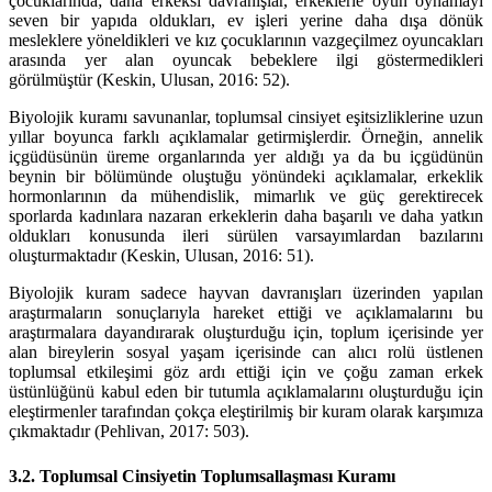
çocuklarında; daha erkeksi davranışlar, erkeklerle oyun oynamayı
seven bir yapıda oldukları, ev işleri yerine daha dışa dönük
mesleklere yöneldikleri ve kız çocuklarının vazgeçilmez oyuncakları
arasında yer alan oyuncak bebeklere ilgi göstermedikleri
görülmüştür (Keskin, Ulusan, 2016: 52).
Biyolojik kuramı savunanlar, toplumsal cinsiyet eşitsizliklerine uzun
yıllar boyunca farklı açıklamalar getirmişlerdir. Örneğin, annelik
içgüdüsünün üreme organlarında yer aldığı ya da bu içgüdünün
beynin bir bölümünde oluştuğu yönündeki açıklamalar, erkeklik
hormonlarının da mühendislik, mimarlık ve güç gerektirecek
sporlarda kadınlara nazaran erkeklerin daha başarılı ve daha yatkın
oldukları konusunda ileri sürülen varsayımlardan bazılarını
oluşturmaktadır (Keskin, Ulusan, 2016: 51).
Biyolojik kuram sadece hayvan davranışları üzerinden yapılan
araştırmaların sonuçlarıyla hareket ettiği ve açıklamalarını bu
araştırmalara dayandırarak oluşturduğu için, toplum içerisinde yer
alan bireylerin sosyal yaşam içerisinde can alıcı rolü üstlenen
toplumsal etkileşimi göz ardı ettiği için ve çoğu zaman erkek
üstünlüğünü kabul eden bir tutumla açıklamalarını oluşturduğu için
eleştirmenler tarafından çokça eleştirilmiş bir kuram olarak karşımıza
çıkmaktadır (Pehlivan, 2017: 503).
3.2. Toplumsal Cinsiyetin Toplumsallaşması Kuramı