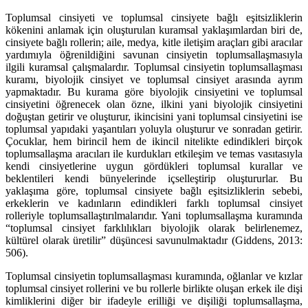
Toplumsal cinsiyeti ve toplumsal cinsiyete bağlı eşitsizliklerin
kökenini anlamak için oluşturulan kuramsal yaklaşımlardan biri de,
cinsiyete bağlı rollerin; aile, medya, kitle iletişim araçları gibi aracılar
yardımıyla öğrenildiğini savunan cinsiyetin toplumsallaşmasıyla
ilgili kuramsal çalışmalardır. Toplumsal cinsiyetin toplumsallaşması
kuramı, biyolojik cinsiyet ve toplumsal cinsiyet arasında ayrım
yapmaktadır. Bu kurama göre biyolojik cinsiyetini ve toplumsal
cinsiyetini öğrenecek olan özne, ilkini yani biyolojik cinsiyetini
doğuştan getirir ve oluşturur, ikincisini yani toplumsal cinsiyetini ise
toplumsal yapıdaki yaşantıları yoluyla oluşturur ve sonradan getirir.
Çocuklar, hem birincil hem de ikincil nitelikte edindikleri birçok
toplumsallaşma aracıları ile kurdukları etkileşim ve temas vasıtasıyla
kendi cinsiyetlerine uygun gördükleri toplumsal kurallar ve
beklentileri kendi bünyelerinde içselleştirip oluştururlar. Bu
yaklaşıma göre, toplumsal cinsiyete bağlı eşitsizliklerin sebebi,
erkeklerin ve kadınların edindikleri farklı toplumsal cinsiyet
rolleriyle toplumsallaştırılmalarıdır. Yani toplumsallaşma kuramında
“toplumsal cinsiyet farklılıkları biyolojik olarak belirlenemez,
kültürel olarak üretilir” düşüncesi savunulmaktadır (Giddens, 2013:
506).
Toplumsal cinsiyetin toplumsallaşması kuramında, oğlanlar ve kızlar
toplumsal cinsiyet rollerini ve bu rollerle birlikte oluşan erkek ile dişi
kimliklerini diğer bir ifadeyle erilliği ve dişiliği toplumsallaşma,