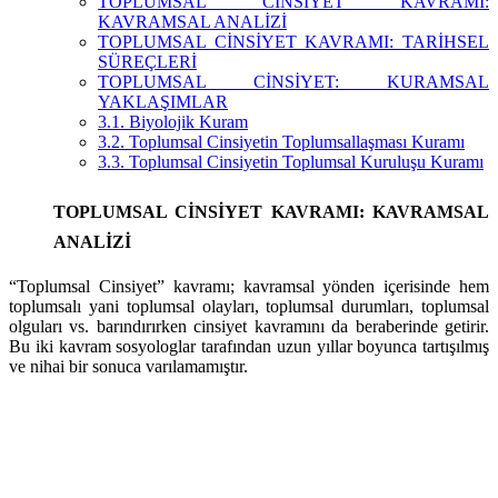
TOPLUMSAL CİNSİYET KAVRAMI:
KAVRAMSAL ANALİZİ
TOPLUMSAL CİNSİYET KAVRAMI: TARİHSEL
SÜREÇLERİ
TOPLUMSAL CİNSİYET: KURAMSAL
YAKLAŞIMLAR
3.1. Biyolojik Kuram
3.2. Toplumsal Cinsiyetin Toplumsallaşması Kuramı
3.3. Toplumsal Cinsiyetin Toplumsal Kuruluşu Kuramı
TOPLUMSAL CİNSİYET KAVRAMI: KAVRAMSAL
ANALİZİ
“Toplumsal Cinsiyet” kavramı; kavramsal yönden içerisinde hem
toplumsalı yani toplumsal olayları, toplumsal durumları, toplumsal
olguları vs. barındırırken cinsiyet kavramını da beraberinde getirir.
Bu iki kavram sosyologlar tarafından uzun yıllar boyunca tartışılmış
ve nihai bir sonuca varılamamıştır.