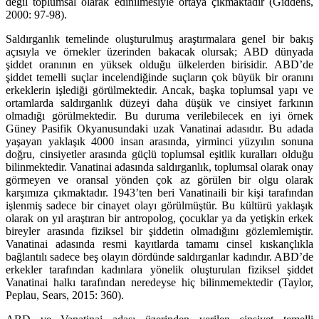
değil toplumsal olarak edinilmesiyle ortaya çıkmaktadır (Giddens,
2000: 97-98).
Saldırganlık temelinde oluşturulmuş araştırmalara genel bir bakış
açısıyla ve örnekler üzerinden bakacak olursak; ABD dünyada
şiddet oranının en yüksek olduğu ülkelerden birisidir. ABD’de
şiddet temelli suçlar incelendiğinde suçların çok büyük bir oranını
erkeklerin işlediği görülmektedir. Ancak, başka toplumsal yapı ve
ortamlarda saldırganlık düzeyi daha düşük ve cinsiyet farkının
olmadığı görülmektedir. Bu duruma verilebilecek en iyi örnek
Güney Pasifik Okyanusundaki uzak Vanatinai adasıdır. Bu adada
yaşayan yaklaşık 4000 insan arasında, yirminci yüzyılın sonuna
doğru, cinsiyetler arasında güçlü toplumsal eşitlik kuralları olduğu
bilinmektedir. Vanatinai adasında saldırganlık, toplumsal olarak onay
görmeyen ve oransal yönden çok az görülen bir olgu olarak
karşımıza çıkmaktadır. 1943’ten beri Vanatinaili bir kişi tarafından
işlenmiş sadece bir cinayet olayı görülmüştür. Bu kültürü yaklaşık
olarak on yıl araştıran bir antropolog, çocuklar ya da yetişkin erkek
bireyler arasında fiziksel bir şiddetin olmadığını gözlemlemiştir.
Vanatinai adasında resmi kayıtlarda tamamı cinsel kıskançlıkla
bağlantılı sadece beş olayın dördünde saldırganlar kadındır. ABD’de
erkekler tarafından kadınlara yönelik oluşturulan fiziksel şiddet
Vanatinai halkı tarafından neredeyse hiç bilinmemektedir (Taylor,
Peplau, Sears, 2015: 360).