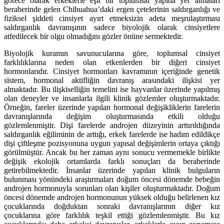
görece olarak erkeklerle eşit bir toplumsal yapıda yer almaları
beraberinde gelen Chihuahua’daki ergen çetelerinin saldırganlığı ve
fiziksel şiddeti cinsiyet ayırt etmeksizin adeta meşrulaştırması
saldırganlık davranışının sadece biyolojik olarak cinsiyetlere
atfedilecek bir olgu olmadığını gözler önüne sermektedir.
Biyolojik kuramın savunucularına göre, toplumsal cinsiyet
farklılıklarına neden olan etkenlerden bir diğeri cinsiyet
hormonlarıdır. Cinsiyet hormonları kavramının içeriğinde genetik
sistem, hormonal aktifliğin davranış arasındaki ilişkisi yer
almaktadır. Bu ilişkiselliğin temelini ise hayvanlar üzerinde yapılmış
olan deneyler ve insanlarla ilgili klinik gözlemler oluşturmaktadır.
Örneğin, fareler üzerinde yapılan hormonal değişikliklerin farelerin
davranışlarında değişim oluşturmasında etkili olduğu
gözlemlenmiştir. Dişi farelerde androjen düzeyinin arttırıldığında
saldırganlık eğiliminin de arttığı, erkek farelerde ise hadım edildikçe
dişi çiftleşme pozisyonuna uygun yapısal değişimlerin ortaya çıktığı
görülmüştür. Ancak bu her zaman aynı sonucu vermemekle birlikte
değişik ekolojik ortamlarda farklı sonuçları da beraberinde
getirebilmektedir. İnsanlar üzerinde yapılan klinik bulguların
bulunması yönündeki araştırmaları doğum öncesi dönemde bebeğin
androjen hormonuyla sorunları olan kişiler oluşturmaktadır. Doğum
öncesi dönemde androjen hormonunun yüksek olduğu belirlenen kız
çocuklarında doğduktan sonraki davranışlarının diğer kız
çocuklarına göre farklılık teşkil ettiği gözlemlenmiştir. Bu kız