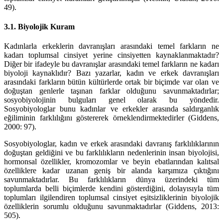
49).
3.1. Biyolojik Kuram
Kadınlarla erkeklerin davranışları arasındaki temel farkların ne
kadarı toplumsal cinsiyet yerine cinsiyetten kaynaklanmaktadır?
Diğer bir ifadeyle bu davranışlar arasındaki temel farkların ne kadarı
biyoloji kaynaklıdır? Bazı yazarlar, kadın ve erkek davranışları
arasındaki farkların bütün kültürlerde ortak bir biçimde var olan ve
doğuştan genlerle taşınan farklar olduğunu savunmaktadırlar;
sosyobiyolojinin bulguları genel olarak bu yöndedir.
Sosyobiyologlar bunu kadınlar ve erkekler arasında saldırganlık
eğiliminin farklılığını göstererek örneklendirmektedirler (Giddens,
2000: 97).
Sosyobiyologlar, kadın ve erkek arasındaki davranış farklılıklarının
doğuştan geldiğini ve bu farklılıkların nedenlerinin insan biyolojisi,
hormonsal özellikler, kromozomlar ve beyin ebatlarından kalıtsal
özelliklere kadar uzanan geniş bir alanda karşımıza çıktığını
savunmaktadırlar. Bu farklılıkların dünya üzerindeki tüm
toplumlarda belli biçimlerde kendini gösterdiğini, dolayısıyla tüm
toplumları ilgilendiren toplumsal cinsiyet eşitsizliklerinin biyolojik
özelliklerin sorumlu olduğunu savunmaktadırlar (Giddens, 2013:
505).