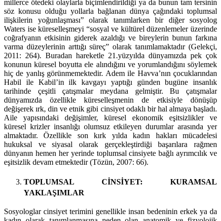
millerce ötedeki olaylarla biçimlendirildiği ya da bunun tam tersinin
söz konusu olduğu yollarla bağlanan dünya çağındaki toplumsal
ilişkilerin yoğunlaşması” olarak tanımlarken bir diğer sosyolog
Waters ise küreselleşmeyi “sosyal ve kültürel düzenlemeler üzerinde
coğrafyanın etkisinin giderek azaldığı ve bireylerin bunun farkına
varma düzeylerinin arttığı süreç” olarak tanımlamaktadır (Gelekçi,
2011: 264). Buradan hareketle 21.yüzyılda dünyamızda pek çok
konunun küresel boyutta ele alındığını ve yorumlandığını söylemek
hiç de yanlış görünmemektedir. Adem ile Havva’nın çocuklarından
Habil ile Kabil’in ilk kavgayı yaptığı günden bugüne insanlık
tarihinde çeşitli çatışmalar meydana gelmiştir. Bu çatışmalar
dünyamızda özellikle küreselleşmenin de etkisiyle dönüşüp
değişerek ırk, din ve etnik gibi cinsiyet odaklı bir hal almaya başladı.
Aile yapısındaki değişimler, küresel ekonomik eşitsizlikler ve
küresel krizler insanlığı olumsuz etkileyen durumlar arasında yer
almaktadır. Özellikle son kırk yılda kadın hakları mücadelesi
hukuksal ve siyasal olarak gerçekleştirdiği başarılara rağmen
dünyanın hemen her yerinde toplumsal cinsiyete bağlı ayrımcılık ve
eşitsizlik devam etmektedir (Tözün, 2007: 66).
TOPLUMSAL CİNSİYET: KURAMSAL
YAKLAŞIMLAR
Sosyologlar cinsiyet terimini genellikle insan bedeninin erkek ya da
kadın olarak tanımlanmasına neden olan anatomik ve fizyolojik