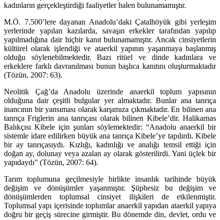
kadınların gerçekleştirdiği faaliyetler halen bulunamamıştır.
M.Ö. 7.500’lere dayanan Anadolu’daki Çatalhöyük gibi yerleşim
yerlerinde yapılan kazılarda, savaşın erkekler tarafından yapılıp
yapılmadığına dair hiçbir kanıt bulunamamıştır. Ancak cinsiyetlerin
kültürel olarak işlendiği ve ataerkil yapının yaşanmaya başlanmış
olduğu söylenebilmektedir. Bazı ritüel ve dinde kadınlara ve
erkeklere farklı davranılması bunun başlıca kanıtını oluşturmaktadır
(Tözün, 2007: 63).
Neolitik Çağ’da Anadolu üzerinde anaerkil toplum yapısının
olduğuna dair çeşitli bulgular yer almaktadır. Bunlar ana tanrıça
inancının bir yansıması olarak karşımıza çıkmaktadır. En bilinen ana
tanrıça Friglerin ana tanrıçası olarak bilinen Kibele’dir. Halikarnas
Balıkçısı Kibele için şunları söylemektedir: “Anadolu anaerkil bir
sistemle idare edilirken büyük ana tanrıça Kibele’ye tapılırdı. Kibele
bir ay tanrıçasıydı. Kızlığı, kadınlığı ve analığı temsil ettiği için
doğan ay, dolunay veya azalan ay olarak gösterilirdi. Yani üçlek bir
yapıdaydı” (Tözün, 2007: 64).
Tarım toplumuna geçilmesiyle birlikte insanlık tarihinde büyük
değişim ve dönüşümler yaşanmıştır. Şüphesiz bu değişim ve
dönüşümlerden toplumsal cinsiyet ilişkileri de etkilenmiştir.
Toplumsal yapı içerisinde toplumlar anaerkil yapıdan ataerkil yapıya
doğru bir geçiş sürecine girmiştir. Bu dönemde din, devlet, ordu ve