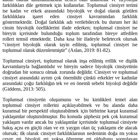
farklılıkları dile getirmek için kullanırlar. Toplumsal cinsiyet terimi
ise kadın ve erkek arasındaki biyolojik ve doğal olarak görülen
farklılıklara işaret eden cinsiyet kavramından farklılık
göstermektedir. Doğal farklılık adı verilebilecek bu durum her iki
cinsin biyolojik özelliklerini ifade ederken; toplumsal cinsiyet ise
bireyin içerisinde bulunduğu toplum tarafından bireye atfedilen
rolleri temsil etmektedir. Daha kısa bir ifadeyle belirtecek olursak
“cinsiyet biyolojik olarak tayin edilmiş, toplumsal cinsiyet ise
toplumsal olarak düzenlenmiştir” (Aslan, 2019: 81-82).
Toplumsal cinsiyet, toplumsal olarak inşa edilmiş erillik ve dişilik
kavramlarıyla bağlantılıdır ve bireyin sadece biyolojik cinsiyetinin
doğrudan bir sonucu olmak zorunda değildir. Cinsiyet ve toplumsal
cinsiyet arasındaki ayrım çok önemlidir çünkü erkekler ve kadınlar
arasındaki çoğu farklılığın tek ve en önemli sebebi biyoloji değildir
(Giddens, 2013: 505).
Toplumsal cinsiyetin oluşumunu ve bu kimlikleri temel alan
toplumsal cinsiyet rollerini açıklayabilmek ve bu alanda daha
kuramsal bir perspektif oluşturabilmek için birbirine karşıt kuramsal
yaklaşımlar oluşturulmuştur. Bu konuda şüphesiz pek çok kuramsal
yaklaşım vardır ancak bu yaklaşımlar içerisinde toplumsal cinsiyete
bakış açısı en güçlü olan ve en yaygın olan üç yaklaşımı ele alacak
olursak; ilk olarak cinsiyet farklılıklarının nedeninin doğa mı yoksa
çevre mi, biyoloji mi yoksa öğrenme mi olduğunu sorgulayan