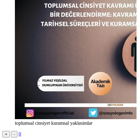
toplumsal cinsiyet kuramsal yaklasimlar
0
+
-