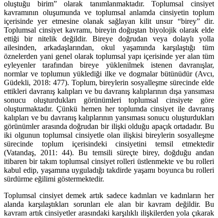
oluştuğu birim” olarak tanımlanmaktadır. Toplumsal cinsiyet
kavramının oluşumunda ve toplumsal anlamda cinsiyetin toplum
içerisinde yer etmesine olanak sağlayan kilit unsur “birey” dir.
Toplumsal cinsiyet kavramı, bireyin doğuştan biyolojik olarak elde
ettiği bir nitelik değildir. Bireye doğrudan veya dolaylı yolla
ailesinden, arkadaşlarından, okul yaşamında karşılaştığı tüm
öznelerden yani genel olarak toplumsal yapı içerisinde yer alan tüm
eyleyenler tarafından bireye yüklenilmek istenen davranışlar,
normlar ve toplumun yüklediği ilke ve dogmalar bütünüdür (Avcı,
Güdekli, 2018: 477). Toplum, bireylerin sosyalleşme sürecinde elde
ettikleri davranış kalıpları ve bu davranış kalıplarının dışa yansıması
sonucu oluşturdukları görünümleri toplumsal cinsiyete göre
oluşturmaktadır. Çünkü hemen her toplumda cinsiyet ile davranış
kalıpları ve bu davranış kalıplarının yansıması sonucu oluşturdukları
görünümler arasında doğrudan bir ilişki olduğu apaçık ortadadır. Bu
iki olgunun toplumsal cinsiyetle olan ilişkisi bireylerin sosyalleşme
sürecinde toplum içerisindeki cinsiyetini temsil etmektedir
(Vatandaş, 2011: 44). Bu temsili süreçte birey, doğduğu andan
itibaren bir takım toplumsal cinsiyet rolleri üstlenmekte ve bu rolleri
kabul edip, yaşamına uyguladığı takdirde yaşamı boyunca bu rolleri
sürdürme eğilimi göstermektedir.
Toplumsal cinsiyet demek artık sadece kadınları ve kadınların her
alanda karşılaştıkları sorunları ele alan bir kavram değildir. Bu
kavram artık cinsiyetler arasındaki karşılıklı ilişkilerden yola çıkarak