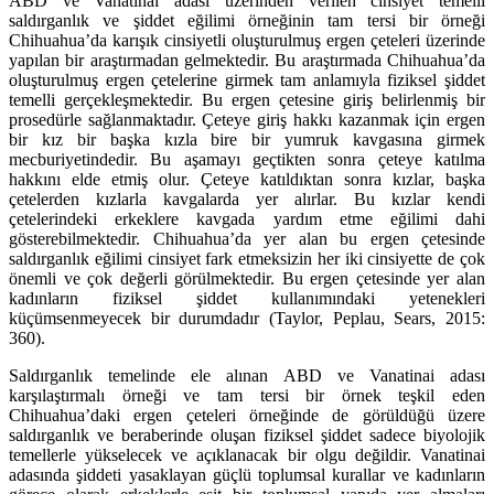
ABD ve Vanatinai adası üzerinden verilen cinsiyet temelli
saldırganlık ve şiddet eğilimi örneğinin tam tersi bir örneği
Chihuahua’da karışık cinsiyetli oluşturulmuş ergen çeteleri üzerinde
yapılan bir araştırmadan gelmektedir. Bu araştırmada Chihuahua’da
oluşturulmuş ergen çetelerine girmek tam anlamıyla fiziksel şiddet
temelli gerçekleşmektedir. Bu ergen çetesine giriş belirlenmiş bir
prosedürle sağlanmaktadır. Çeteye giriş hakkı kazanmak için ergen
bir kız bir başka kızla bire bir yumruk kavgasına girmek
mecburiyetindedir. Bu aşamayı geçtikten sonra çeteye katılma
hakkını elde etmiş olur. Çeteye katıldıktan sonra kızlar, başka
çetelerden kızlarla kavgalarda yer alırlar. Bu kızlar kendi
çetelerindeki erkeklere kavgada yardım etme eğilimi dahi
gösterebilmektedir. Chihuahua’da yer alan bu ergen çetesinde
saldırganlık eğilimi cinsiyet fark etmeksizin her iki cinsiyette de çok
önemli ve çok değerli görülmektedir. Bu ergen çetesinde yer alan
kadınların fiziksel şiddet kullanımındaki yetenekleri
küçümsenmeyecek bir durumdadır (Taylor, Peplau, Sears, 2015:
360).
Saldırganlık temelinde ele alınan ABD ve Vanatinai adası
karşılaştırmalı örneği ve tam tersi bir örnek teşkil eden
Chihuahua’daki ergen çeteleri örneğinde de görüldüğü üzere
saldırganlık ve beraberinde oluşan fiziksel şiddet sadece biyolojik
temellerle yükselecek ve açıklanacak bir olgu değildir. Vanatinai
adasında şiddeti yasaklayan güçlü toplumsal kurallar ve kadınların