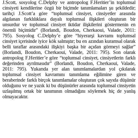
J.Scott, sosyolog C.Delphy ve antropolog F.Heritier’in toplumsal
cinsiyeti kendilerine özgü bir biçimde tanımlamaları şu şekildedir;
tarihçi J.Scott’a göre “toplumsal cinsiyet, cinsiyetler arasında
algılanan farklılıklara dayalı toplumsal ilişkileri oluşturan bir
unsurdur ve toplumsal cinsiyet iktidar ilişkilerini göstermenin en
önemli biçimidir” (Borlandi, Boudon, Cherkaoui, Valade, 2011:
795). Sosyolog C.Delphy’e göre “hiyerarşi kavramı toplumsal
cinsiyet içerisinde iyice kök salmıştır; bu en azından kuramsal olarak
belli taraflar arasındaki ilişkiyi başka bir açıdan görmeyi sağlar”
(Borlandi, Boudon, Cherkaoui, Valade, 2011: 795). Son olarak
antropolog F.Heritier’e göre “toplumsal cinsiyet, cinsiyetlerin farklı
değerinden ayrılmasıdır” (Borlandi, Boudon, Cherkaoui, Valade,
2011: 795). Yukarıda yer alan tanımlamalardan yol çıkılarak
toplumsal cinsiyet kavramını tanımlama eğilimine giren ve
beraberinde farklı birçok tanımlamalar oluşturan çok sayıda düşünür
olduğunu ve ne yazık ki bu düşünürler arasında toplumsal cinsiyetin
uzlaşılmış ortak bir tanımının olmadığını söylemek hiç de yanlış
olmayacaktır.