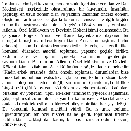
Toplumsal cinsiyet kavramı, modernizmin içerisinde yer alan ve Batı
Medeniyeti merkezinde oluşturulmuş bir kavramdır. İnsanlığın
geçirdiği en uzun dönem olan ve yazının icadından önceki dönemi
oluşturan Tarih öncesi çağlarda toplumsal cinsiyet ile ilgili bilgiler
sunan ilk araştırmalardan birisi Engels’ın 1884 yılında yayımlanan
Ailenin, Özel Mülkiyetin ve Devletin Kökeni isimli çalışmasıdır. Bu
çalışmada Engels, Yunan ve Roma kaynaklarına dayanan bir
etnografik araştırma ortaya koymaktadır. Ancak bu araştırma hiçbir
arkeolojik kanıtla desteklenmemektedir. Engels, anaerkil ilkel
komünal düzenden ataerkil toplumsal yapısına geçişle birlikte
kadının aile ve toplum içindeki konumunun gerilediğini
savunmaktadır. Bu durumu Ailenin, Özel Mülkiyetin ve Devletin
Kökeni isimli kitabının Aile Bölümünde şöyle ifade etmektedir:
“Kadın-erkek arasında, daha önceki toplumsal durumlardan bize
miras kalmış bulunan eşitsizlik, hiçbir zaman, kadının iktisadi baskı
altında oluşunun nedeni değil, sonucudur. Çocuklarıyla birlikte
birçok evli çifti kapsayan eski düzen ev ekonomisinde, kadınlara
bırakılan ev yönetimi, tıpkı erkekler tarafından yiyecek sağlanması
gibi, toplumsal zorunluluk taşıyan bir kamu işiydi. Ataerkil aile ve
ondan da çok tek eşli olan bireysel aileyle birlikte, her şey değişti.
Ev yönetimi, kamusal niteliğini yitirdi. Bu iş artık toplumu
ilgilendirmiyor; bir özel hizmet haline geldi, toplumsal üretime
katılmaktan uzaklaştırılan kadın, bir baş hizmetçi oldu” (Tözün,
2007: 60-63).