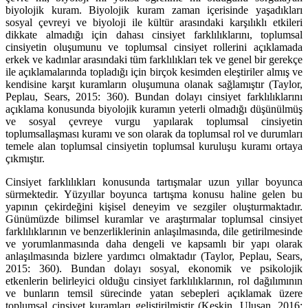
biyolojik kuram. Biyolojik kuram zaman içerisinde yaşadıkları
sosyal çevreyi ve biyoloji ile kültür arasındaki karşılıklı etkileri
dikkate almadığı için dahası cinsiyet farklılıklarını, toplumsal
cinsiyetin oluşumunu ve toplumsal cinsiyet rollerini açıklamada
erkek ve kadınlar arasındaki tüm farklılıkları tek ve genel bir gerekçe
ile açıklamalarında topladığı için birçok kesimden eleştiriler almış ve
kendisine karşıt kuramların oluşumuna olanak sağlamıştır (Taylor,
Peplau, Sears, 2015: 360). Bundan dolayı cinsiyet farklılıklarını
açıklama konusunda biyolojik kuramın yeterli olmadığı düşünülmüş
ve sosyal çevreye vurgu yapılarak toplumsal cinsiyetin
toplumsallaşması kuramı ve son olarak da toplumsal rol ve durumları
temele alan toplumsal cinsiyetin toplumsal kuruluşu kuramı ortaya
çıkmıştır.
Cinsiyet farklılıkları konusunda tartışmalar uzun yıllar boyunca
sürmektedir. Yüzyıllar boyunca tartışma konusu haline gelen bu
yapının çekirdeğini kişisel deneyim ve sezgiler oluşturmaktadır.
Günümüzde bilimsel kuramlar ve araştırmalar toplumsal cinsiyet
farklılıklarının ve benzerliklerinin anlaşılmasında, dile getirilmesinde
ve yorumlanmasında daha dengeli ve kapsamlı bir yapı olarak
anlaşılmasında bizlere yardımcı olmaktadır (Taylor, Peplau, Sears,
2015: 360). Bundan dolayı sosyal, ekonomik ve psikolojik
etkenlerin belirleyici olduğu cinsiyet farklılıklarının, rol dağılımının
ve bunların temsil sürecinde yatan sebepleri açıklamak üzere
toplumsal cinsiyet kuramları geliştirilmiştir (Keskin, Ulusan, 2016: