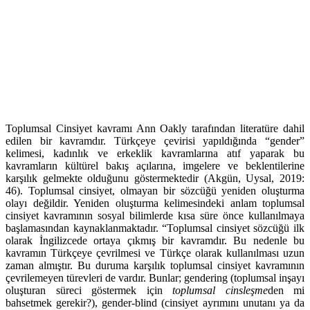
Toplumsal Cinsiyet kavramı Ann Oakly tarafından literatüre dahil
edilen bir kavramdır. Türkçeye çevirisi yapıldığında “gender”
kelimesi, kadınlık ve erkeklik kavramlarına atıf yaparak bu
kavramların kültürel bakış açılarına, imgelere ve beklentilerine
karşılık gelmekte olduğunu göstermektedir (Akgün, Uysal, 2019:
46). Toplumsal cinsiyet, olmayan bir sözcüğü yeniden oluşturma
olayı değildir. Yeniden oluşturma kelimesindeki anlam toplumsal
cinsiyet kavramının sosyal bilimlerde kısa süre önce kullanılmaya
başlamasından kaynaklanmaktadır. “Toplumsal cinsiyet sözcüğü ilk
olarak İngilizcede ortaya çıkmış bir kavramdır. Bu nedenle bu
kavramın Türkçeye çevrilmesi ve Türkçe olarak kullanılması uzun
zaman almıştır. Bu duruma karşılık toplumsal cinsiyet kavramının
çevrilemeyen türevleri de vardır. Bunlar; gendering (toplumsal inşayı
oluşturan süreci göstermek için
toplumsal cinsleşme
den mi
bahsetmek gerekir?), gender-blind (cinsiyet ayrımını unutanı ya da