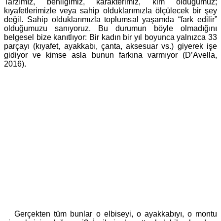
Tarzımız, benliğimiz, karakterimiz, kim olduğumuz;
kıyafetlerimizle veya sahip olduklarımızla ölçülecek bir şey
değil. Sahip olduklarımızla toplumsal yaşamda “fark edilir”
olduğumuzu sanıyoruz. Bu durumun böyle olmadığını
belgesel bize kanıtlıyor: Bir kadın bir yıl boyunca yalnızca 33
parçayı (kıyafet, ayakkabı, çanta, aksesuar vs.) giyerek işe
gidiyor ve kimse asla bunun farkına varmıyor (D’Avella,
2016).
Gerçekten tüm bunlar o elbiseyi, o ayakkabıyı, o montu