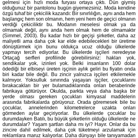
gelmesi için hızlı moda furyası ortaya çıktı. Dün giymiş
olduğunuz bir pantolonu bugün giyemezsiniz. Moda kendine
özgü tuhaf bir çekicilik kazandı: Bir sınırlılığın, aynı anda hem
başlangıç hem son olmanın, hem yeni hem de geçici olmanın
verdiği çekiciliktir bu. Modanın meselesi olmak ya da
olmamak değil, aynı anda hem olmak hem de olmamaktır
(Simmel, 2003). Bu kadar hızlı bir geçişi şirketler, daha az
maliyetli ama daha çok kar elde edebilecekleri bir üretime
dönüştürmek için bunu oldukça ucuz olduğu ülkelerde
yapmayı tercih ediyorlar. Bu ülkelerde işçileri neredeyse
Ortaçağ serfleri profilinde görebilirsiniz: hakları yok,
sendikalar yok, izinleri yok. Belki insanların 100 dolar
ödediği bir elbiseyi üreten işçinin aylık geliri bu fiyatın onda
biri kadar bile değil. Bu zincir yalnızca işçileri etkilemekle
kalmıyor. Yoksulluk sınırında yaşayan işçiler, çocuklarını
bırakacakları bir yer bulamadıklarında onları beraberinde
fabrikaya götürüyor. Okulda, parkta veya daha başka bir
yerde olması gereken çocukları kimyasal maddelerin
arasında fabrikalarda görüyoruz. Orada göremesek bile bu
çocuklar, annelerinden kilometrelerce uzakta onları
görmeden aylar geçiriyorlar. Bu ülkelerde çocuklar bu
durumdayken Batılı, bu büyük şirketlerin olduğu ülkelerde ne
durumdalar? Yaşam şartları daha mı iyi? Hayır. Onlar da bu
zincire dahil edilmek, daha çok tüketmeyi arzulamak için
reklamlara maruz kalıyorlar. Daha dünyayı bile tanıyamadan